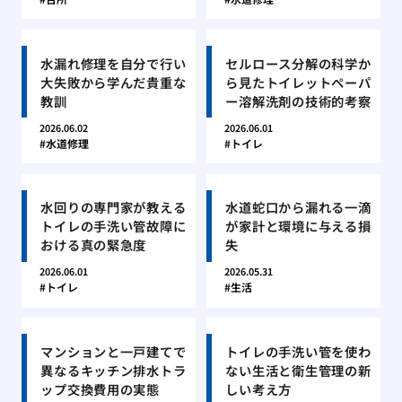
水漏れ修理を自分で行い
セルロース分解の科学か
大失敗から学んだ貴重な
ら見たトイレットペーパ
教訓
ー溶解洗剤の技術的考察
2026.06.02
2026.06.01
水道修理
トイレ
水回りの専門家が教える
水道蛇口から漏れる一滴
トイレの手洗い管故障に
が家計と環境に与える損
おける真の緊急度
失
2026.06.01
2026.05.31
トイレ
生活
マンションと一戸建てで
トイレの手洗い管を使わ
異なるキッチン排水トラ
ない生活と衛生管理の新
ップ交換費用の実態
しい考え方