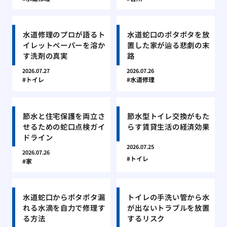
水道修理のプロが語るト
水道蛇口のポタポタを放
イレットペーパーを溶か
置した家が辿る悲劇の末
す洗剤の真実
路
2026.07.27
2026.07.26
トイレ
水道修理
節水と住宅保護を両立さ
節水型トイレ交換がもた
せるための蛇口点検ガイ
らす賃貸生活の経済効果
ドライン
2026.07.25
2026.07.26
トイレ
家
水道蛇口からポタポタ漏
トイレの手洗い管から水
れる水滴を自力で修理す
が出ないトラブルを放置
る方法
するリスク