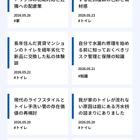
隣への配慮策
材感
2026.05.26
2026.05.23
家
トイレ
長年住んだ賃貸マンショ
自分で水漏れ修理を始め
ンのトイレを経年劣化で
る前に知っておくべきリ
新品に交換した私の体験
スク管理と保険の知識
談
2026.05.21
2026.05.22
知識
トイレ
現代のライフスタイルと
我が家のトイレが流れな
トイレ手洗い管の存在価
い原因は庭にある汚水枡
値の再検討
の詰まりにありました
2026.05.20
2026.05.20
トイレ
トイレ