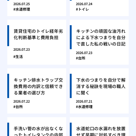
2026.07.25
2026.07.24
水道修理
トイレ
賃貸住宅のトイレ経年劣
キッチンの頑固な油汚れ
化判断基準と費用負担
による下水つまりを自分
で直した私の戦いの日記
2026.07.23
2026.07.23
生活
台所
キッチン排水トラップ交
下水のつまりを自分で解
換費用の内訳と信頼でき
消する秘訣を現場の職人
る業者の選び方
に聞く
2026.07.22
2026.07.21
台所
水道修理
手洗い管の水が出なくな
水道蛇口の水漏れを放置
ったトイレタンクの内部
せず早期に対処すべき理