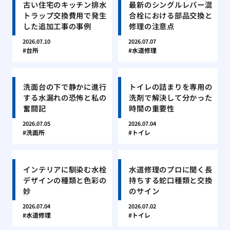
古い住宅のキッチン排水
最新のシングルレバー混
トラップ交換費用で発生
合栓における部品交換と
した追加工事の事例
修理の注意点
2026.07.10
2026.07.07
台所
水道修理
洗面台の下で静かに進行
トイレの詰まりを専用の
する水漏れの恐怖と私の
洗剤で解決して分かった
奮闘記
時間の重要性
2026.07.05
2026.07.04
洗面所
トイレ
インテリアに馴染む水栓
水道修理のプロに聞く長
デザインの種類と色彩の
持ちする蛇口種類と交換
妙
のサイン
2026.07.04
2026.07.02
水道修理
トイレ