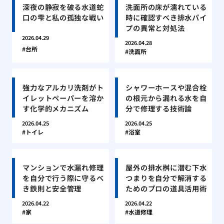
深夜の静寂を破る水道蛇
洗面所の床が濡れている
口の雫と私の孤独な戦い
時に確認すべき排水パイ
プの異常と対処法
2026.04.29
2026.04.28
台所
洗面所
強力なアルカリ洗剤がト
シャワーホースや混合栓
イレットペーパーを溶か
の根元から漏れる水を自
す化学的メカニズム
分で修理する技術論
2026.04.25
2026.04.25
トイレ
浴室
マンションで水漏れ修理
屋外の排水桝に潜む下水
を自分で行う際に守るべ
つまりを自分で解消する
き鉄則と安全管理
ためのプロの道具活用術
2026.04.22
2026.04.22
家
水道修理