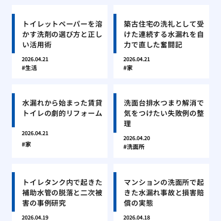
トイレットペーパーを溶
築古住宅の洗礼として受
かす洗剤の選び方と正し
けた連続する水漏れを自
い活用術
力で直した奮闘記
2026.04.21
2026.04.21
生活
家
水漏れから始まった賃貸
洗面台排水つまり解消で
トイレの劇的リフォーム
気をつけたい失敗例の整
理
2026.04.21
2026.04.20
家
洗面所
トイレタンク内で起きた
マンションの洗面所で起
補助水管の脱落と二次被
きた水漏れ事故と損害賠
害の事例研究
償の実態
2026.04.19
2026.04.18