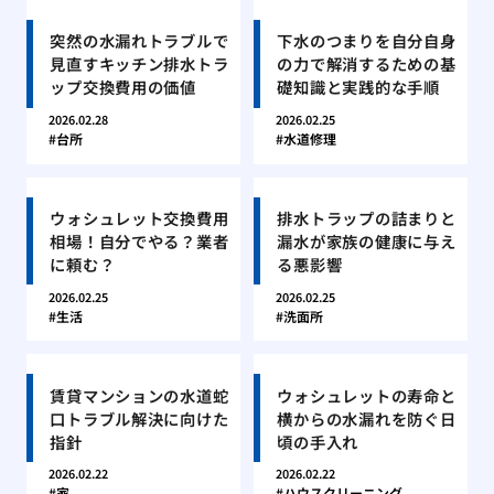
突然の水漏れトラブルで
下水のつまりを自分自身
見直すキッチン排水トラ
の力で解消するための基
ップ交換費用の価値
礎知識と実践的な手順
2026.02.28
2026.02.25
台所
水道修理
ウォシュレット交換費用
排水トラップの詰まりと
相場！自分でやる？業者
漏水が家族の健康に与え
に頼む？
る悪影響
2026.02.25
2026.02.25
生活
洗面所
賃貸マンションの水道蛇
ウォシュレットの寿命と
口トラブル解決に向けた
横からの水漏れを防ぐ日
指針
頃の手入れ
2026.02.22
2026.02.22
家
ハウスクリーニング