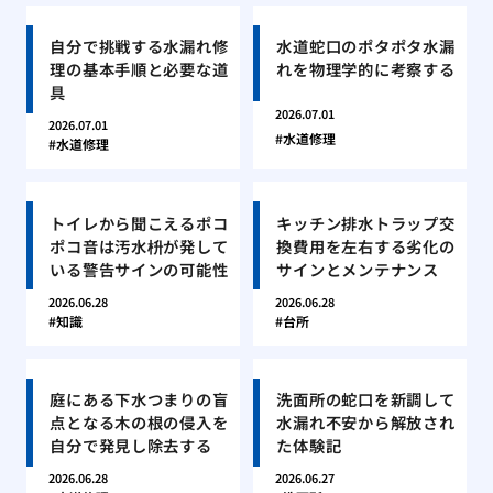
自分で挑戦する水漏れ修
水道蛇口のポタポタ水漏
理の基本手順と必要な道
れを物理学的に考察する
具
2026.07.01
2026.07.01
水道修理
水道修理
トイレから聞こえるポコ
キッチン排水トラップ交
ポコ音は汚水枡が発して
換費用を左右する劣化の
いる警告サインの可能性
サインとメンテナンス
2026.06.28
2026.06.28
知識
台所
庭にある下水つまりの盲
洗面所の蛇口を新調して
点となる木の根の侵入を
水漏れ不安から解放され
自分で発見し除去する
た体験記
2026.06.28
2026.06.27