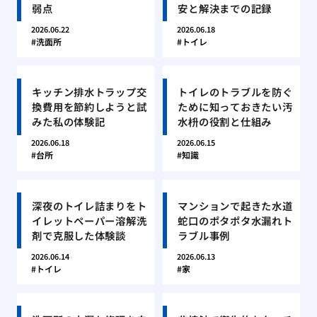
弱点
安と解決までの記録
2026.06.22
2026.06.18
洗面所
トイレ
キッチン排水トラップ交
トイレのトラブルを防ぐ
換費用を節約しようと試
ために知っておきたい汚
みた私の体験記
水枡の役割と仕組み
2026.06.18
2026.06.15
台所
知識
深夜のトイレ詰まりをト
マンションで起きた水道
イレットペーパー溶解洗
蛇口のポタポタ水漏れト
剤で克服した体験談
ラブル事例
2026.06.14
2026.06.13
トイレ
家