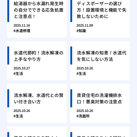
給湯器から水漏れ発生時
ディスポーザーの選び
の自分でできる応急処置
方！設置環境と機能で失
と注意点！
敗しないために
2025.11.16
2025.11.09
水道修理
知識
水道代節約！流水解凍の
流水解凍の知恵！水道代
上手なやり方
を気にしない方法
2025.10.27
2025.10.26
生活
生活
流水解凍、水道代との賢
賃貸住宅の洗濯機排水
い付き合い方
口！悪臭対策の注意点
2025.10.26
2025.10.26
生活
洗面所