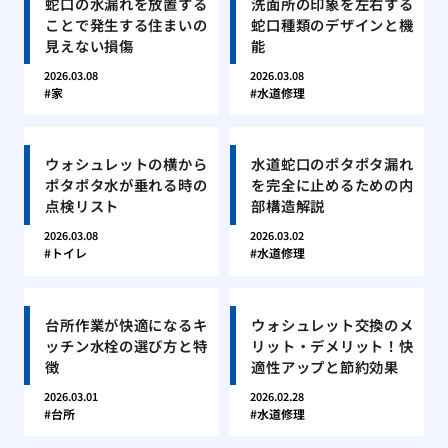
蛇口の水漏れを放置する
洗面所の印象を左右する
ことで発生する住まいの
蛇口種類のデザインと機
見えない損傷
能
2026.03.08
2026.03.08
家
水道修理
ウォシュレットの横から
水道蛇口のポタポタ漏れ
ポタポタ水が垂れる時の
を完全に止めるための内
点検リスト
部構造解説
2026.03.08
2026.03.02
トイレ
水道修理
台所作業が快適になるキ
ウォシュレット交換のメ
ッチン水栓の選び方と特
リット・デメリット！快
徴
適性アップと節約効果
2026.03.01
2026.02.28
台所
水道修理