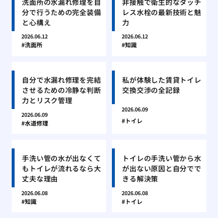
洗面所の水漏れ修理を自
非接触で衛生的なタッチ
分で行うための完全装備
レス水栓の最新技術と魅
と心構え
力
2026.06.12
2026.06.12
洗面所
知識
自分で水漏れ修理を完結
私が体験した賃貸トイレ
させるための冷静な判断
交換交渉の全記録
力とリスク管理
2026.06.09
2026.06.09
トイレ
水道修理
手洗い管の水が出なくて
トイレの手洗い管から水
もトイレが流れるなら大
が出ない原因と自分でで
丈夫な理由
きる解決策
2026.06.08
2026.06.08
知識
トイレ