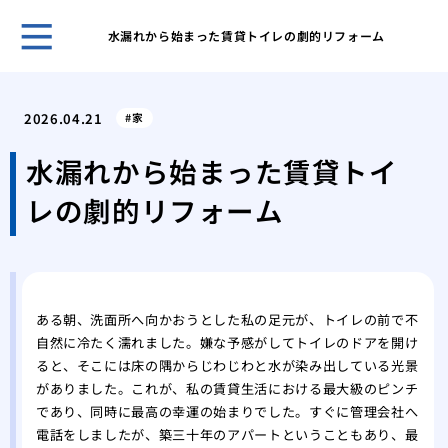
水漏れから始まった賃貸トイレの劇的リフォーム
ホー
トイ
2026.04.21
家
時に
賃貸
水漏れから始まった賃貸トイ
管理
レの劇的リフォーム
アパ
させ
トイ
バー
蛇口
ある朝、洗面所へ向かおうとした私の足元が、トイレの前で不
は内
自然に冷たく濡れました。嫌な予感がしてトイレのドアを開け
私が
ると、そこには床の隅からじわじわと水が染み出している光景
と管
がありました。これが、私の賃貸生活における最大級のピンチ
トイ
であり、同時に最高の幸運の始まりでした。すぐに管理会社へ
漏れ
電話をしましたが、築三十年のアパートということもあり、最