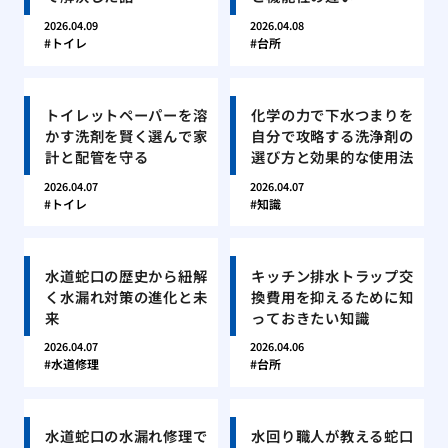
2026.04.09
2026.04.08
トイレ
台所
トイレットペーパーを溶
化学の力で下水つまりを
かす洗剤を賢く選んで家
自分で攻略する洗浄剤の
計と配管を守る
選び方と効果的な使用法
2026.04.07
2026.04.07
トイレ
知識
水道蛇口の歴史から紐解
キッチン排水トラップ交
く水漏れ対策の進化と未
換費用を抑えるために知
来
っておきたい知識
2026.04.07
2026.04.06
水道修理
台所
水道蛇口の水漏れ修理で
水回り職人が教える蛇口