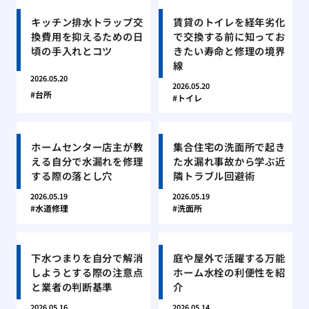
キッチン排水トラップ交
賃貸のトイレを経年劣化
換費用を抑えるための日
で交換する前に知ってお
頃の手入れとコツ
きたい寿命と修理の境界
線
2026.05.20
2026.05.20
台所
トイレ
ホームセンター店主が教
集合住宅の洗面所で起き
える自分で水漏れを修理
た水漏れ事故から学ぶ近
する際の落とし穴
隣トラブル回避術
2026.05.19
2026.05.19
水道修理
洗面所
下水つまりを自分で解消
庭や屋外で活躍する万能
しようとする際の注意点
ホーム水栓の利便性を紹
と業者の判断基準
介
2026.05.16
2026.05.14