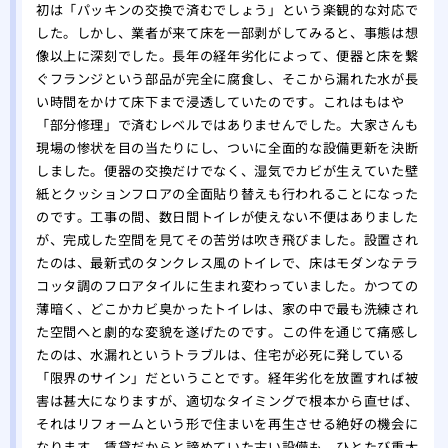
初は「パッキンの交換で済むでしょう」という楽観的な対応で
した。しかし、業者が来て床を一部剥がしてみると、事態は想
像以上に深刻でした。長年の経年劣化によって、便器と床を繋
ぐフランジという部品が完全に腐食し、そこから漏れた水が長
い時間をかけて床下まで浸透していたのです。これはもはや
「部分修理」で済むレベルではありませんでした。大家さんも
現場の惨状を目の当たりにし、ついに全面的な設備更新を決断
しました。便器の交換だけでなく、湿気でカビが生えていた壁
紙とクッションフロアの全面貼り替えも行われることになった
のです。工事の間、数日間トイレが使えない不便はありました
が、完成した空間を見てその苦労は吹き飛びました。設置され
たのは、最新式のタンクレス風のトイレで、床はモダンなテラ
コッタ調のフロアタイルに生まれ変わっていました。かつての
薄暗く、どこかカビ臭かったトイレは、家の中で最も洗練され
た空間へと劇的な変貌を遂げたのです。この件を通じて痛感し
たのは、水漏れというトラブルは、住宅が必死に発している
「限界のサイン」だということです。経年劣化を放置すれば被
害は甚大になりますが、適切なタイミングで根本から直せば、
それはリフォームという形で住まいを再生させる絶好の機会に
なります。賃貸だからと諦めていた古い設備も、ひとたび重大