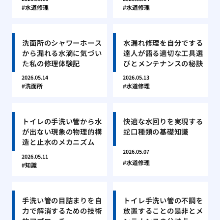
水道修理
水道修理
洗面所のシャワーホース
水漏れ修理を自分でする
から漏れる水滴に気づい
達人が語る適切な工具選
た私の修理体験記
びとメンテナンスの秘訣
2026.05.14
2026.05.13
洗面所
水道修理
トイレの手洗い管から水
快適な水回りを実現する
が出ない現象の物理的構
蛇口種類の基礎知識
造と止水のメカニズム
2026.05.07
2026.05.11
水道修理
知識
手洗い管の目詰まりを自
トイレ手洗い管の不調を
力で解消するための技術
放置することの是非とメ