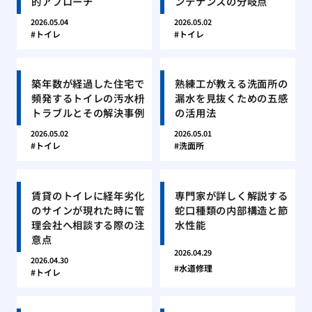
的アプローチ
ンテナンスの分岐点
2026.05.04
2026.05.02
トイレ
トイレ
築年数が経過した住宅で
熟練工が教える洗面所の
頻発するトイレの汚水枡
漏水を見抜くための五感
トラブルとその解決事例
の活用法
2026.05.02
2026.05.01
トイレ
洗面所
賃貸のトイレに経年劣化
専門家が詳しく解説する
のサインが現れた時に管
蛇口種類の内部構造と節
理会社へ相談する際の注
水性能
意点
2026.04.29
2026.04.30
水道修理
トイレ