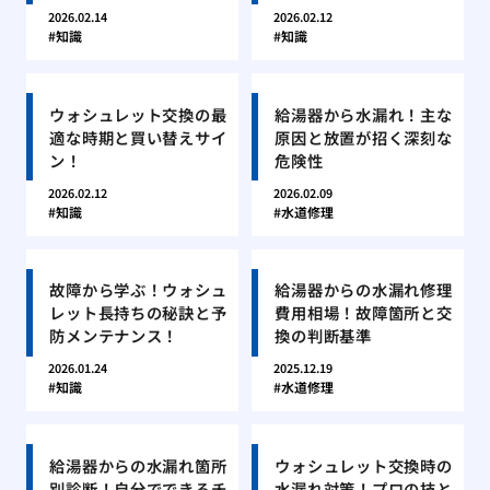
2026.02.14
2026.02.12
知識
知識
ウォシュレット交換の最
給湯器から水漏れ！主な
適な時期と買い替えサイ
原因と放置が招く深刻な
ン！
危険性
2026.02.12
2026.02.09
知識
水道修理
故障から学ぶ！ウォシュ
給湯器からの水漏れ修理
レット長持ちの秘訣と予
費用相場！故障箇所と交
防メンテナンス！
換の判断基準
2026.01.24
2025.12.19
知識
水道修理
給湯器からの水漏れ箇所
ウォシュレット交換時の
別診断！自分でできるチ
水漏れ対策！プロの技と