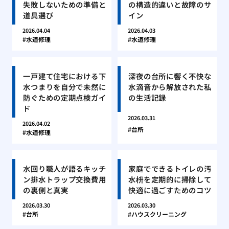
失敗しないための準備と
の構造的違いと故障のサ
道具選び
イン
2026.04.04
2026.04.03
水道修理
水道修理
一戸建て住宅における下
深夜の台所に響く不快な
水つまりを自分で未然に
水滴音から解放された私
防ぐための定期点検ガイ
の生活記録
ド
2026.03.31
2026.04.02
台所
水道修理
水回り職人が語るキッチ
家庭でできるトイレの汚
ン排水トラップ交換費用
水枡を定期的に掃除して
の裏側と真実
快適に過ごすためのコツ
2026.03.30
2026.03.30
台所
ハウスクリーニング