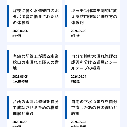
深夜に響く水道蛇口のポ
キッチン作業を劇的に変
タポタ音に悩まされた私
える蛇口種類と選び方の
の体験談
体験記
2026.06.06
2026.06.06
台所
生活
老練な配管工が語る水道
自分で挑む水漏れ修理の
蛇口の水漏れと職人の意
成否を分ける道具とシー
地
ルテープの極意
2026.06.05
2026.06.04
水道修理
知識
台所の水漏れ修理を自分
自宅の下水つまりを自分
で成功させるための構造
で直したあの日の戦いと
理解と実践
教訓
2026.06.04
2026.06.03
台所
水道修理