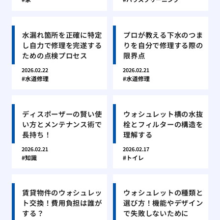
水漏れ箇所を正確に特定
プロが教える下水のつま
し自力で修理を完遂する
りを自分で修理する際の
ための点検プロセス
限界点
2026.02.22
2026.02.21
水道修理
水道修理
ディスポーザーの賢い使
ウォシュレット横の水抜
い方とメンテナンス術で
栓とフィルターの構造を
長持ち！
理解する
2026.02.21
2026.02.17
知識
トイレ
賃貸物件のウォシュレッ
ウォシュレットの種類と
ト交換！費用負担は誰が
選び方！機能やデザイン
する？
で失敗しないために