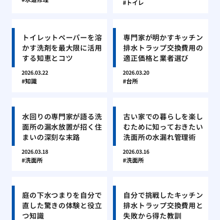
トイレ
トイレットペーパーを溶
専門家が明かすキッチン
かす洗剤を最大限に活用
排水トラップ交換費用の
する知恵とコツ
適正価格と業者選び
2026.03.22
2026.03.20
知識
台所
水回りの専門家が語る洗
古い家での暮らしを楽し
面所の漏水放置が招く住
むために知っておきたい
まいの深刻な末路
洗面所の水漏れ管理術
2026.03.18
2026.03.16
洗面所
洗面所
庭の下水つまりを自分で
自分で挑戦したキッチン
直した驚きの体験と役立
排水トラップ交換費用と
つ知識
失敗から得た教訓