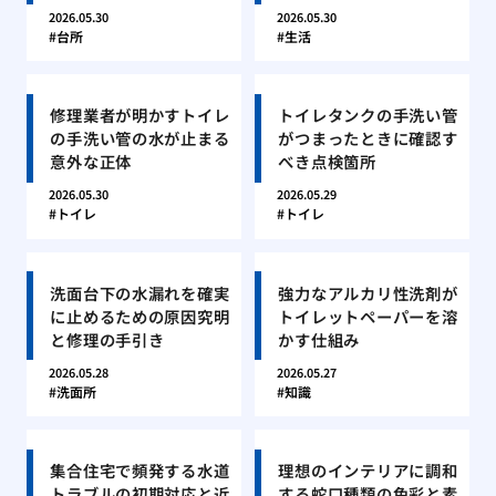
2026.05.30
2026.05.30
台所
生活
修理業者が明かすトイレ
トイレタンクの手洗い管
の手洗い管の水が止まる
がつまったときに確認す
意外な正体
べき点検箇所
2026.05.30
2026.05.29
トイレ
トイレ
洗面台下の水漏れを確実
強力なアルカリ性洗剤が
に止めるための原因究明
トイレットペーパーを溶
と修理の手引き
かす仕組み
2026.05.28
2026.05.27
洗面所
知識
集合住宅で頻発する水道
理想のインテリアに調和
トラブルの初期対応と近
する蛇口種類の色彩と素