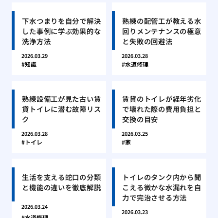
下水つまりを自分で解決
熟練の配管工が教える水
した事例に学ぶ効果的な
回りメンテナンスの極意
洗浄方法
と失敗の回避法
2026.03.29
2026.03.28
知識
水道修理
熟練設備工が見た古い賃
賃貸のトイレが経年劣化
貸トイレに潜む故障リス
で壊れた際の費用負担と
ク
交換の目安
2026.03.28
2026.03.25
トイレ
家
生活を支える蛇口の分類
トイレのタンク内から聞
と機能の違いを徹底解説
こえる微かな水漏れを自
力で完治させる方法
2026.03.24
2026.03.23
水道修理