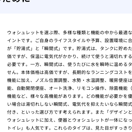
ウォシュレットを選ぶ際、多様な種類と機能の中から最適
イントです。ご自身のライフスタイルや予算、設置環境に
が「貯湯式」と「瞬間式」です。貯湯式は、タンクに貯め
価ですが、保温に電気代がかかり、続けて使うと湯切れす
必要です。一方、瞬間式は、使うたびに水を瞬時に温める
せん。本体価格は高価ですが、長期的なランニングコスト
機能に加え、ノズル位置調整、水勢・水温調整、暖房便座
能、自動開閉便座、オート洗浄、リモコン操作、除菌機能（
機能など、様々な高機能があります。どの機能が必要かを
い場合は湯切れしない瞬間式、電気代を抑えたいなら瞬間
付き、といった選び方です考えられます。また「デザイン
ウォシュレットに加え、便器とウォシュレットが一体にな
トイレ」も人気です。これらのタイプは、見た目がすっき