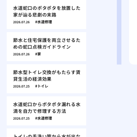
水道蛇口のポタポタを放置した
家が辿る悲劇の末路
水道修理
2026.07.26
節水と住宅保護を両立させるた
めの蛇口点検ガイドライン
家
2026.07.26
節水型トイレ交換がもたらす賃
貸生活の経済効果
トイレ
2026.07.25
水道蛇口からポタポタ漏れる水
滴を自力で修理する方法
水道修理
2026.07.25
トイレの手洗い管から水が出な