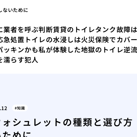
しないために
に業者を呼ぶ判断
賃貸のトイレタンク故障
応急処置
トイレの水浸しは火災保険でカバ
パッキンかも
私が体験した地獄のトイレ逆
を濡らす犯人
.12
知識
ウォシュレットの種類と選び方
いために