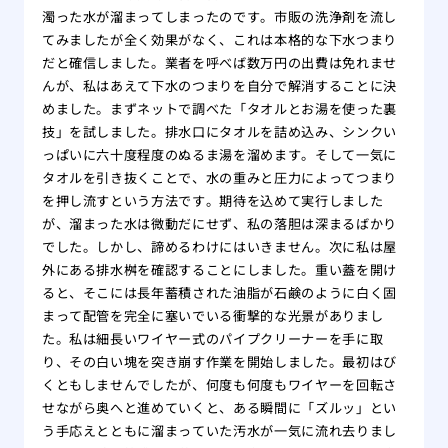
濁った水が溜まってしまったのです。市販の洗浄剤を流し
てみましたが全く効果がなく、これは本格的な下水つまり
だと確信しました。業者を呼べば数万円の出費は免れませ
んが、私はあえて下水のつまりを自分で解消することに決
めました。まずネットで調べた「タオルとお湯を使った裏
技」を試しました。排水口にタオルを詰め込み、シンクい
っぱいに六十度程度のぬるま湯を溜めます。そして一気に
タオルを引き抜くことで、水の重みと圧力によってつまり
を押し流すという方法です。期待を込めて実行しました
が、溜まった水は微動だにせず、私の落胆は深まるばかり
でした。しかし、諦めるわけにはいきません。次に私は屋
外にある排水桝を確認することにしました。重い蓋を開け
ると、そこには長年蓄積された油脂が石鹸のように白く固
まって配管を完全に塞いでいる衝撃的な光景がありまし
た。私は細長いワイヤー式のパイプクリーナーを手に取
り、その白い塊を突き崩す作業を開始しました。最初はび
くともしませんでしたが、何度も何度もワイヤーを回転さ
せながら奥へと進めていくと、ある瞬間に「ズルッ」とい
う手応えとともに溜まっていた汚水が一気に流れ去りまし