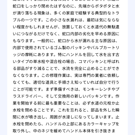
蛇口をしっかり閉めたはずなのに、先端からポタポタと水
が滴り落ちる現象は、多くの家庭で経験する典型的なトラ
ブルの一つです。この小さな水漏れは、最初は気にならな
い程度かもしれませんが、放置しておくと水道代の無駄遣
いにつながるだけでなく、蛇口内部の劣化を早める原因に
もなります。一般的に、蛇口から水が漏れる主な原因は、
内部で使用されているゴム製のパッキンやバルブカートリ
ッジの摩耗にあります。特にハンドルを回して水を出す古
いタイプの単水栓や混合栓の場合、コマパッキンと呼ばれ
る部品がすり減ることで、水流を完全に止めることができ
なくなります。この修理作業は、実は専門の業者に依頼し
なくても、適切な道具と手順さえ知っていれば自分で行う
ことが可能です。まず準備すべきは、モンキーレンチやプ
ラスドライバー、そして交換用の新しいパッキンです。作
業を開始する前に最も重要なことは、必ず水道の元栓か止
水栓を閉めることです。これを忘れると、部品を外した瞬
間に水が噴き出し、周囲が水浸しになってしまいます。止
水栓を閉めたら、ハンドルの上部にあるカラーキャップを
取り外し、中のネジを緩めてハンドル本体を引き抜きま