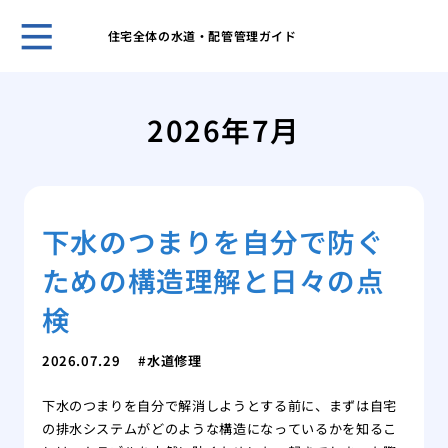
住宅全体の水道・配管管理ガイド
ホー
トイ
2026年7月
時に
賃貸
管理
アパ
下水のつまりを自分で防ぐ
させ
トイ
ための構造理解と日々の点
バー
蛇口
検
は内
私が
2026.07.29
水道修理
と管
下水のつまりを自分で解消しようとする前に、まずは自宅
トイ
の排水システムがどのような構造になっているかを知るこ
漏れ