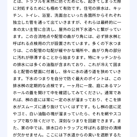
とは、トラブルを未然に防ぐためにも、起きてしまった際
に対処するためにも極めて有効です。住宅の排水は、キッ
チン、トイレ、浴室、洗面台といった各箇所からそれぞれ
独立した管を通って出ていきますが、それらは最終的に一
本の太い主管に合流し、屋外の公共下水道へと繋がってい
ます。この合流地点や配管の曲がり角には、必ず排水桝と
呼ばれる点検用の穴が設置されています。多くの下水つま
りは、この配管の勾配が緩やかな場所や、曲がり角の部分
に汚れが停滞することから始まります。特にキッチンから
の排水には多くの油脂が含まれており、これが冷えて固ま
ると配管の壁面に付着し、徐々に水の通り道を狭めていき
ます。下水のつまりを自分で防ぐ最大のポイントは、この
排水桝の定期的な点検です。一ヶ月に一度、庭にあるマン
ホールの蓋を開けて中を確認してみてください。通常であ
れば、桝の底には常に一定の水が溜まっており、そこを排
水がスムーズに通り抜けていくはずです。もし桝の底に泥
やゴミ、白い油脂の塊が溜まっていたら、それを網やスコ
ップで取り除くだけで、深刻なつまりを回避できます。ま
た、家の中では、排水口のトラップと呼ばれる部分の清掃
が欠かせません。ここには下水道からの臭いを遮断するた