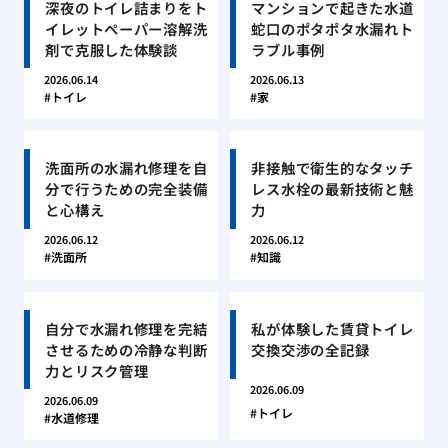
深夜のトイレ詰まりをト
マンションで起きた水道
イレットペーパー溶解洗
蛇口のポタポタ水漏れト
剤で克服した体験談
ラブル事例
2026.06.14
2026.06.13
トイレ
家
洗面所の水漏れ修理を自
非接触で衛生的なタッチ
分で行うための完全装備
レス水栓の最新技術と魅
と心構え
力
2026.06.12
2026.06.12
洗面所
知識
自分で水漏れ修理を完結
私が体験した賃貸トイレ
させるための冷静な判断
交換交渉の全記録
力とリスク管理
2026.06.09
2026.06.09
トイレ
水道修理