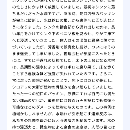
ポタポタと水が漏れていることに気づいていながら、仕事
の忙しさにかまけて放置していました。最初はシンクに落
ちるだけだった水滴ですが、ある時、蛇口内部のパッキン
が完全に破断し、水は蛇口の根元から裏側へと回り込むよ
うになりました。シンクの接合部から漏れ出した水は、長
い年月をかけてシンク下のベニヤ板を腐らせ、やがて床下
へと浸透していきました。住人はその湿気と異臭に薄々気
づいていましたが、芳香剤で誤魔化し続け、ついにはその
まま退去してしまいました。管理会社が部屋に入ったとき
には、すでに手遅れの状態でした。床下の土台となる木材
は、長期間の浸水によってボロボロに腐り果て、床を歩く
ことすら危険なほど強度が失われていたのです。さらに、
常に湿った環境が続いたことで、床下にはカビが蔓延し、
シロアリの大群が建物の骨組みを食い荒らしていました。
たった一つの蛇口のパッキン、原価にすれば百円にも満た
ない部品の劣化が、最終的には数百万円を投じても修復不
可能なほどのダメージを建物に与えたのです。この事例は
極端かもしれませんが、水漏れが引き起こす連鎖反応は、
私たちの想像を遥かに超える破壊力を秘めています。水の
持つ浸透力と、微生物による腐食の速度は、人間の目には