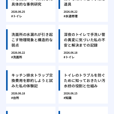
具体的な事例研究
道具
2026.06.25
2026.06.22
トイレ
水道修理
洗面所の水漏れが引き起
深夜のトイレで手洗い管
こす物理現象と構造的な
の異変に気づいた私の不
弱点
安と解決までの記録
2026.06.22
2026.06.18
洗面所
トイレ
キッチン排水トラップ交
トイレのトラブルを防ぐ
換費用を節約しようと試
ために知っておきたい汚
みた私の体験記
水枡の役割と仕組み
2026.06.18
2026.06.15
台所
知識