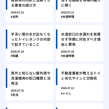
る業者の選び方
に聞く
2026.07.22
2026.07.21
台所
水道修理
手洗い管の水が出なくな
水道蛇口の水漏れを放置
ったトイレタンクの内部
せず早期に対処すべき理
で起きていること
由と費用
2026.07.18
2026.07.18
知識
水道修理
意外と知らない屋外用や
不動産業者が教えるトイ
洗濯機用の蛇口種類と活
レ劣化サインと交換術
用法
2026.07.13
2026.07.16
トイレ
生活