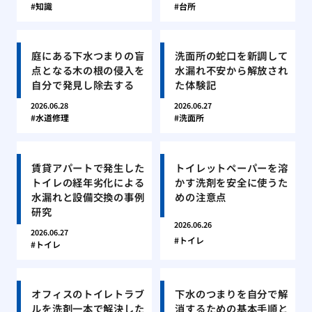
知識
台所
庭にある下水つまりの盲
洗面所の蛇口を新調して
点となる木の根の侵入を
水漏れ不安から解放され
自分で発見し除去する
た体験記
2026.06.28
2026.06.27
水道修理
洗面所
賃貸アパートで発生した
トイレットペーパーを溶
トイレの経年劣化による
かす洗剤を安全に使うた
水漏れと設備交換の事例
めの注意点
研究
2026.06.26
2026.06.27
トイレ
トイレ
オフィスのトイレトラブ
下水のつまりを自分で解
ルを洗剤一本で解決した
消するための基本手順と