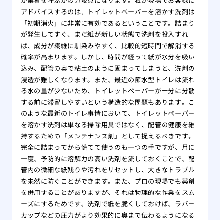
か業者を呼ぶかの分岐点になります。私が現場でお客様に
アドバイスするのは、トイレットペーパーを溶かす洗剤は
「初期消火」に非常に有効であるということです。詰まり
が発生してすぐ、まだ紙が新しい状態で洗剤を投入すれ
ば、成分が繊維に馴染みやすく、比較的短時間で解消する
確率が高まります。しかし、時間が経って紙が水分を吸い
込み、配管の奥で粘土のように固まってしまうと、洗剤の
浸透が難しくなります。また、最近の節水型トイレは流れ
る水の量が少ないため、トイレットペーパーが十分に分散
する前に滞留しやすいという構造的な問題もあります。こ
のような最新のトイレ事情において、トイレットペーパー
を溶かす洗剤は単なる掃除用具ではなく、配管の健康を維
持するための「メンテナンス剤」として捉えるべきです。
完全に詰まってから慌てて使うのも一つの手ですが、月に
一度、予防的に溶解力の高い洗剤を流しておくことで、配
管内の微細な紙残りや汚れをリセットし、大きなトラブル
を未然に防ぐことができます。また、プロの現場でも薬剤
を併用することがありますが、それは物理的な作業をスム
ーズにするためです。洗剤で紙を脆くしておけば、ラバー
カップなどの圧力がより効果的に奥まで伝わるようになる