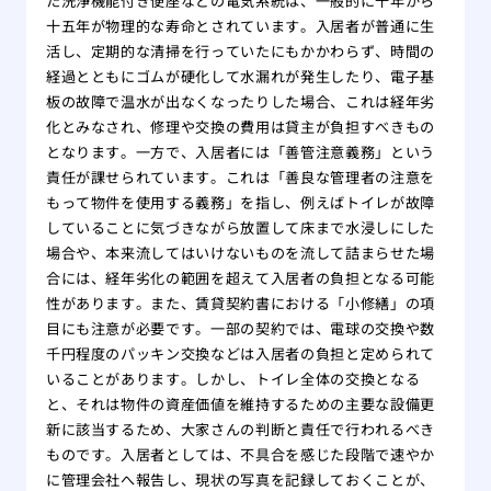
た洗浄機能付き便座などの電気系統は、一般的に十年から
十五年が物理的な寿命とされています。入居者が普通に生
活し、定期的な清掃を行っていたにもかかわらず、時間の
経過とともにゴムが硬化して水漏れが発生したり、電子基
板の故障で温水が出なくなったりした場合、これは経年劣
化とみなされ、修理や交換の費用は貸主が負担すべきもの
となります。一方で、入居者には「善管注意義務」という
責任が課せられています。これは「善良な管理者の注意を
もって物件を使用する義務」を指し、例えばトイレが故障
していることに気づきながら放置して床まで水浸しにした
場合や、本来流してはいけないものを流して詰まらせた場
合には、経年劣化の範囲を超えて入居者の負担となる可能
性があります。また、賃貸契約書における「小修繕」の項
目にも注意が必要です。一部の契約では、電球の交換や数
千円程度のパッキン交換などは入居者の負担と定められて
いることがあります。しかし、トイレ全体の交換となる
と、それは物件の資産価値を維持するための主要な設備更
新に該当するため、大家さんの判断と責任で行われるべき
ものです。入居者としては、不具合を感じた段階で速やか
に管理会社へ報告し、現状の写真を記録しておくことが、