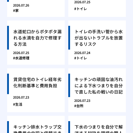
2026.07.25
2026.07.26
トイレ
家
水道蛇口からポタポタ漏
トイレの手洗い管から水
れる水滴を自力で修理す
が出ないトラブルを放置
る方法
するリスク
2026.07.25
2026.07.24
水道修理
トイレ
賃貸住宅のトイレ経年劣
キッチンの頑固な油汚れ
化判断基準と費用負担
による下水つまりを自分
で直した私の戦いの日記
2026.07.23
2026.07.23
生活
台所
キッチン排水トラップ交
下水のつまりを自分で解
換費用の内訳と信頼でき
消する秘訣を現場の職人