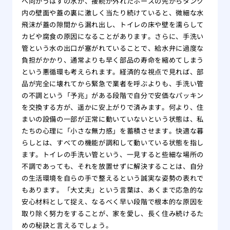
へ向かうはずの水が、接続が外れたホースの先からタンク
内の壁面や蓋の裏に激しく当たり続けていると、微細な水
飛沫が蓋の隙間から漏れ出し、トイレの床や壁を濡らして
カビや腐食の原因になることがあります。さらに、手洗い
管という水の出口が塞がれていることで、給水弁に過度な
負担がかかり、通常よりも早く部品の寿命を縮めてしまう
という悪循環も考えられます。経済的な視点で見れば、部
品が完全に壊れてから緊急で業者を呼ぶよりも、手洗い管
の不調という「予兆」がある段階で自分で安価なパッキン
を交換する方が、遥かに安上がりで済みます。何より、住
まいの設備の一部が正常に動いていないという状態は、私
たちの心理に「小さな無力感」を蓄積させます。快適な暮
らしとは、すべての機能が調和して動いている状態を指し
ます。トイレの手洗い管という、一見すると些細な場所の
不調であっても、それを放置せずに解決することは、自分
の生活環境を自らの手で整えるという誠実な姿勢の表れで
もあります。「大丈夫」という言葉は、あくまで応急的な
安心材料として捉え、なるべく早い段階で根本的な原因を
取り除く努力をすることが、家を愛し、長く住み続けるた
めの秘訣と言えるでしょう。