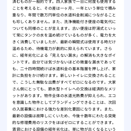
済むものが一般的です。四人家族で一日に何度も使用する
ことを考えると、その差は一ヶ月、一年という単位で積み
重なり、年間で数万円単位の水道料金削減につながること
も珍しくありません。また、洗浄機能付き便座の電気代に
ついても同様のことが言えます。古い便座は貯湯式といっ
て常にタンクの水を温め続けているものが多く、電力を大
きく消費していましたが、最新の瞬間式は使用する時だけ
温めるため、待機電力が劇的に抑えられています。さら
に、経年劣化による「見えない漏水」の解消も大きなポイ
ントです。自分では気づかないほどの微量な漏水であって
も、二十四時間続けば水道料金の基本階層を押し上げ、家
計に負担をかけ続けます。新しいトイレに交換されること
で、こうした無駄な出費がすべてゼロになるのです。大家
さん側にとっても、節水型トイレへの交換は経済的なメリ
ットがあります。物件全体の水道光熱費が抑えられ、エコ
を意識した物件としてブランディングできることは、次回
の入居募集における強力な差別化要因になります。また、
最新の設備は故障しにくいため、今後十数年にわたる突発
的な修理費用のリスクをほぼゼロにすることができます。
賃貸における設備の経年劣化は、単に物が古くなるという