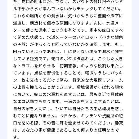
た、蛇口の吐水口だけでなく、スパウトの付け根やハンド
ル下部から水が滲んでいないかもチェックしてください。
これらの場所からの漏水は、気づかぬうちに壁面や床下に
浸透し、構造材を傷める原因になります。次に、水道メー
ターを使った漏水チェックも有効です。家中の蛇口をすべ
て閉めた状態で、水道メーターのパイロット（小さな銀色
の円盤）がゆっくりと回っていないかを確認します。もし
回っているようであれば、目に見えない場所で漏水が発生
している証拠です。蛇口のポタポタ漏れは、こうした大き
なトラブルを知らせる「初期警報」のような役割も果たし
ています。点検を習慣化することで、軽微なうちにパッキ
ン一枚を交換するだけで済み、将来的な大規模リフォーム
の出費を抑えることができます。環境保護が叫ばれる現代
において、蛇口の水漏れを直すことは、最も身近で具体的
なエコ活動でもあります。一滴の水を大切にすることは、
自分の家を大切にし、ひいては自分たちの生活環境を慈し
むことに他なりません。今日から、キッチンや洗面所の蛇
口を閉める際、その音に耳を澄ませてみてください。静寂
は、あなたの家が健康であることの何よりの証明なので
す。