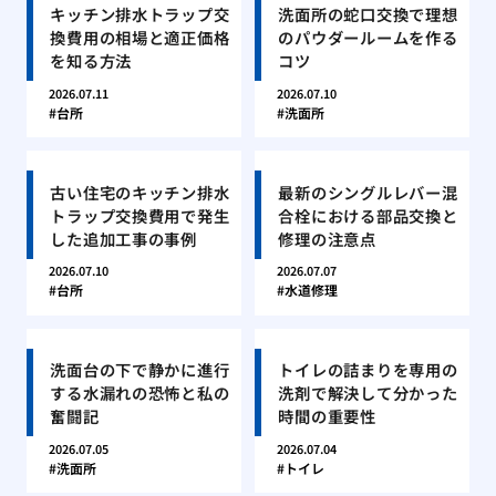
キッチン排水トラップ交
洗面所の蛇口交換で理想
換費用の相場と適正価格
のパウダールームを作る
を知る方法
コツ
2026.07.11
2026.07.10
台所
洗面所
古い住宅のキッチン排水
最新のシングルレバー混
トラップ交換費用で発生
合栓における部品交換と
した追加工事の事例
修理の注意点
2026.07.10
2026.07.07
台所
水道修理
洗面台の下で静かに進行
トイレの詰まりを専用の
する水漏れの恐怖と私の
洗剤で解決して分かった
奮闘記
時間の重要性
2026.07.05
2026.07.04
洗面所
トイレ