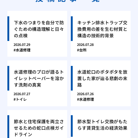
下水のつまりを自分で防
キッチン排水トラップ交
ぐための構造理解と日々
換費用の差を生む材質と
の点検
構造の技術的背景
2026.07.29
2026.07.28
水道修理
台所
水道修理のプロが語るト
水道蛇口のポタポタを放
イレットペーパーを溶か
置した家が辿る悲劇の末
す洗剤の真実
路
2026.07.27
2026.07.26
トイレ
水道修理
節水と住宅保護を両立さ
節水型トイレ交換がもた
せるための蛇口点検ガイ
らす賃貸生活の経済効果
ドライン