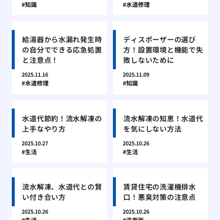
知識
水道修理
給湯器から水漏れ発生時
ディスポーザーの選び
の自分でできる応急処置
方！設置環境と機能で失
と注意点！
敗しないために
2025.11.16
2025.11.09
水道修理
知識
水道代節約！流水解凍の
流水解凍の知恵！水道代
上手なやり方
を気にしない方法
2025.10.27
2025.10.26
生活
生活
流水解凍、水道代との賢
賃貸住宅の洗濯機排水
い付き合い方
口！悪臭対策の注意点
2025.10.26
2025.10.26
生活
洗面所