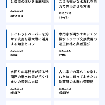
と機能の違いを徹底解説
こえる微かな水漏れを自
力で完治させる方法
2026.03.24
2026.03.23
水道修理
トイレ
トイレットペーパーを溶
専門家が明かすキッチン
かす洗剤を最大限に活用
排水トラップ交換費用の
する知恵とコツ
適正価格と業者選び
2026.03.22
2026.03.20
知識
台所
水回りの専門家が語る洗
古い家での暮らしを楽し
面所の漏水放置が招く住
むために知っておきたい
まいの深刻な末路
洗面所の水漏れ管理術
2026.03.18
2026.03.16
洗面所
洗面所