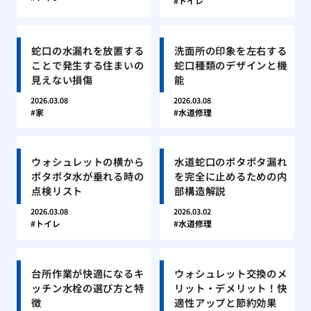
トイレ
蛇口の水漏れを放置する
洗面所の印象を左右する
ことで発生する住まいの
蛇口種類のデザインと機
見えない損傷
能
2026.03.08
2026.03.08
家
水道修理
ウォシュレットの横から
水道蛇口のポタポタ漏れ
ポタポタ水が垂れる時の
を完全に止めるための内
点検リスト
部構造解説
2026.03.08
2026.03.02
トイレ
水道修理
台所作業が快適になるキ
ウォシュレット交換のメ
ッチン水栓の選び方と特
リット・デメリット！快
徴
適性アップと節約効果