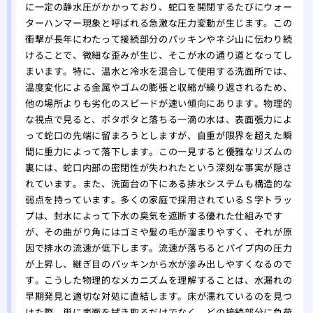
に一定の静水圧がかかっており、蛇口を開閉するたびにウォー
ターハンマー現象と呼ばれる急激な圧力変動が生じます。この
衝撃が長年にわたって接続部分のパッキンやネジ山に伝わり続
けることで、微細な歪みが生じ、そこが水の通り道となってし
まいます。特に、温水と冷水を混合して使用する洗面所では、
温度変化による金属やゴムの膨張と収縮が繰り返されるため、
他の場所よりも劣化のスピードが速い傾向にあります。物理的
な視点で見ると、ポタポタと落ちる一滴の水は、表面張力によ
って蛇口の先端に留まろうとしますが、自重が限界を超えた瞬
間に重力によって落下します。この一見すると優雅なリズムの
裏には、蛇口内部の密閉性が失われたという深刻な事実が隠さ
れています。また、洗面台の下にある排水システムも構造的な
弱点を持っています。多くの家庭で採用されているＳ字トラッ
プは、封水によって下水の臭気を遮断する優れた仕組みです
が、その曲がり角にはゴミや髪の毛が溜まりやすく、それが原
因で排水の流速が低下します。流速が落ちるとパイプ内の圧力
が上昇し、継ぎ目のパッキンから水が滲み出しやすくなるので
す。こうした物理的なメカニズムを理解することは、水漏れの
早期発見と適切な対処に直結します。床が濡れているのを見つ
けた際、単に表面を拭き取るだけでなく、どの接続部分に負荷