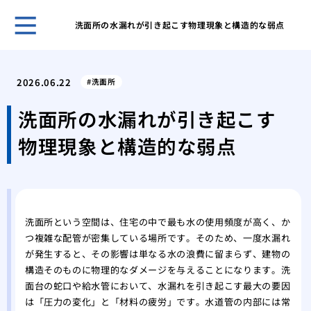
洗面所の水漏れが引き起こす物理現象と構造的な弱点
ホー
トイ
2026.06.22
洗面所
時に
賃貸
洗面所の水漏れが引き起こす
管理
物理現象と構造的な弱点
アパ
させ
トイ
バー
蛇口
洗面所という空間は、住宅の中で最も水の使用頻度が高く、か
は内
つ複雑な配管が密集している場所です。そのため、一度水漏れ
私が
が発生すると、その影響は単なる水の浪費に留まらず、建物の
と管
構造そのものに物理的なダメージを与えることになります。洗
トイ
面台の蛇口や給水管において、水漏れを引き起こす最大の要因
漏れ
は「圧力の変化」と「材料の疲労」です。水道管の内部には常