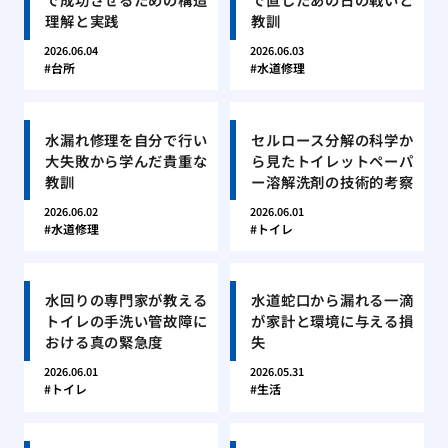
理解と実践
教訓
2026.06.04
2026.06.03
台所
水道修理
水漏れ修理を自分で行い
セルロース分解の科学か
大失敗から学んだ貴重な
ら見たトイレットペーパ
教訓
ー溶解洗剤の技術的考察
2026.06.02
2026.06.01
水道修理
トイレ
水回りの専門家が教える
水道蛇口から漏れる一滴
トイレの手洗い管故障に
が家計と環境に与える損
おける真の緊急度
失
2026.06.01
2026.05.31
トイレ
生活