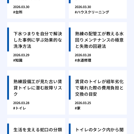
2026.03.30
2026.03.30
台所
ハウスクリーニング
下水つまりを自分で解決
熟練の配管工が教える水
した事例に学ぶ効果的な
回りメンテナンスの極意
洗浄方法
と失敗の回避法
2026.03.29
2026.03.28
知識
水道修理
熟練設備工が見た古い賃
賃貸のトイレが経年劣化
貸トイレに潜む故障リス
で壊れた際の費用負担と
ク
交換の目安
2026.03.28
2026.03.25
トイレ
家
生活を支える蛇口の分類
トイレのタンク内から聞