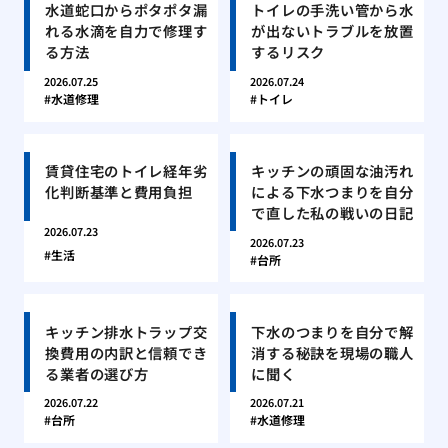
水道蛇口からポタポタ漏
トイレの手洗い管から水
れる水滴を自力で修理す
が出ないトラブルを放置
る方法
するリスク
2026.07.25
2026.07.24
水道修理
トイレ
賃貸住宅のトイレ経年劣
キッチンの頑固な油汚れ
化判断基準と費用負担
による下水つまりを自分
で直した私の戦いの日記
2026.07.23
2026.07.23
生活
台所
キッチン排水トラップ交
下水のつまりを自分で解
換費用の内訳と信頼でき
消する秘訣を現場の職人
る業者の選び方
に聞く
2026.07.22
2026.07.21
台所
水道修理