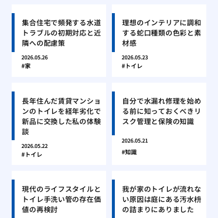
集合住宅で頻発する水道
理想のインテリアに調和
トラブルの初期対応と近
する蛇口種類の色彩と素
隣への配慮策
材感
2026.05.26
2026.05.23
家
トイレ
長年住んだ賃貸マンショ
自分で水漏れ修理を始め
ンのトイレを経年劣化で
る前に知っておくべきリ
新品に交換した私の体験
スク管理と保険の知識
談
2026.05.21
2026.05.22
知識
トイレ
現代のライフスタイルと
我が家のトイレが流れな
トイレ手洗い管の存在価
い原因は庭にある汚水枡
値の再検討
の詰まりにありました