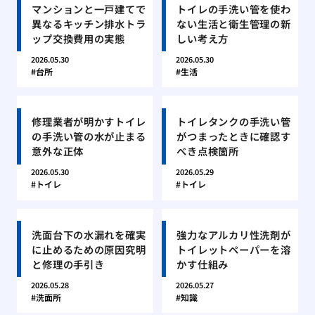
マンションと一戸建てで
トイレの手洗い管を使わ
異なるキッチン排水トラ
ない生活と衛生管理の新
ップ交換費用の実態
しい考え方
2026.05.30
2026.05.30
台所
生活
修理業者が明かすトイレ
トイレタンクの手洗い管
の手洗い管の水が止まる
がつまったときに確認す
意外な正体
べき点検箇所
2026.05.30
2026.05.29
トイレ
トイレ
洗面台下の水漏れを確実
強力なアルカリ性洗剤が
に止めるための原因究明
トイレットペーパーを溶
と修理の手引き
かす仕組み
2026.05.28
2026.05.27
洗面所
知識