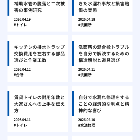
補助水管の脱落と二次被
きた水漏れ事故と損害賠
害の事例研究
償の実態
2026.04.19
2026.04.18
トイレ
洗面所
キッチンの排水トラップ
洗面所の混合栓トラブル
交換費用を左右する部品
を自分で解決するための
選びと作業工数
構造解説と道具選び
2026.04.12
2026.04.11
台所
洗面所
賃貸トイレの耐用年数と
自分で水漏れ修理をする
大家さんへの上手な伝え
ことの経済的な利点と精
方
神的な喜び
2026.04.11
2026.04.10
トイレ
水道修理