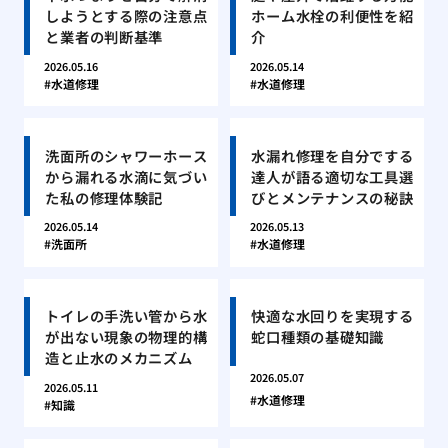
しようとする際の注意点
ホーム水栓の利便性を紹
と業者の判断基準
介
2026.05.16
2026.05.14
水道修理
水道修理
洗面所のシャワーホース
水漏れ修理を自分でする
から漏れる水滴に気づい
達人が語る適切な工具選
た私の修理体験記
びとメンテナンスの秘訣
2026.05.14
2026.05.13
洗面所
水道修理
トイレの手洗い管から水
快適な水回りを実現する
が出ない現象の物理的構
蛇口種類の基礎知識
造と止水のメカニズム
2026.05.07
2026.05.11
水道修理
知識