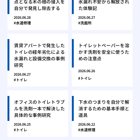
点となる木の根の侵入を
水漏れ不安から解放され
自分で発見し除去する
た体験記
2026.06.28
2026.06.27
水道修理
洗面所
賃貸アパートで発生した
トイレットペーパーを溶
トイレの経年劣化による
かす洗剤を安全に使うた
水漏れと設備交換の事例
めの注意点
研究
2026.06.26
2026.06.27
トイレ
トイレ
オフィスのトイレトラブ
下水のつまりを自分で解
ルを洗剤一本で解決した
消するための基本手順と
具体的な事例研究
道具
2026.06.25
2026.06.22
トイレ
水道修理