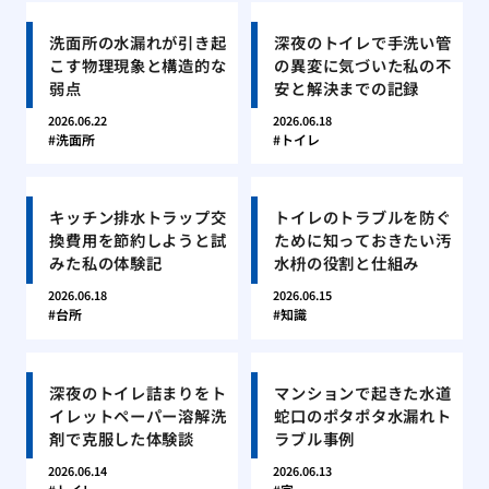
洗面所の水漏れが引き起
深夜のトイレで手洗い管
こす物理現象と構造的な
の異変に気づいた私の不
弱点
安と解決までの記録
2026.06.22
2026.06.18
洗面所
トイレ
キッチン排水トラップ交
トイレのトラブルを防ぐ
換費用を節約しようと試
ために知っておきたい汚
みた私の体験記
水枡の役割と仕組み
2026.06.18
2026.06.15
台所
知識
深夜のトイレ詰まりをト
マンションで起きた水道
イレットペーパー溶解洗
蛇口のポタポタ水漏れト
剤で克服した体験談
ラブル事例
2026.06.14
2026.06.13