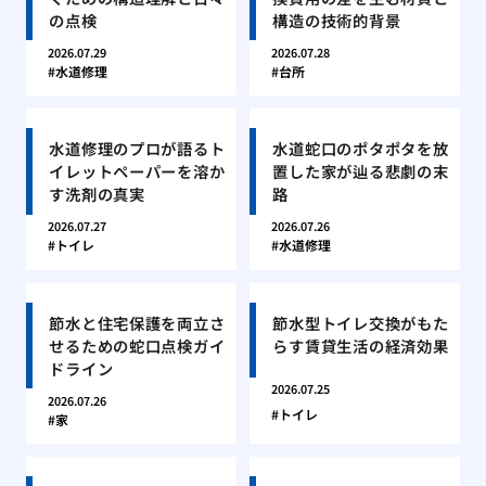
の点検
構造の技術的背景
2026.07.29
2026.07.28
水道修理
台所
水道修理のプロが語るト
水道蛇口のポタポタを放
イレットペーパーを溶か
置した家が辿る悲劇の末
す洗剤の真実
路
2026.07.27
2026.07.26
トイレ
水道修理
節水と住宅保護を両立さ
節水型トイレ交換がもた
せるための蛇口点検ガイ
らす賃貸生活の経済効果
ドライン
2026.07.25
2026.07.26
トイレ
家