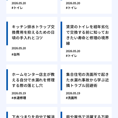
2026.05.20
2026.05.20
トイレ
トイレ
キッチン排水トラップ交
賃貸のトイレを経年劣化
換費用を抑えるための日
で交換する前に知ってお
頃の手入れとコツ
きたい寿命と修理の境界
線
2026.05.20
2026.05.20
台所
トイレ
ホームセンター店主が教
集合住宅の洗面所で起き
える自分で水漏れを修理
た水漏れ事故から学ぶ近
する際の落とし穴
隣トラブル回避術
2026.05.19
2026.05.19
水道修理
洗面所
下水つまりを自分で解消
庭や屋外で活躍する万能