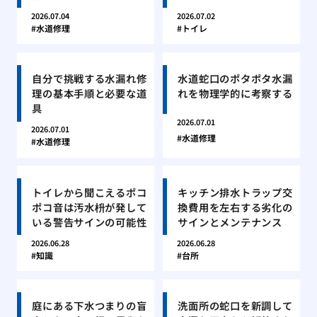
2026.07.04
2026.07.02
水道修理
トイレ
自分で挑戦する水漏れ修
水道蛇口のポタポタ水漏
理の基本手順と必要な道
れを物理学的に考察する
具
2026.07.01
2026.07.01
水道修理
水道修理
トイレから聞こえるポコ
キッチン排水トラップ交
ポコ音は汚水枡が発して
換費用を左右する劣化の
いる警告サインの可能性
サインとメンテナンス
2026.06.28
2026.06.28
知識
台所
庭にある下水つまりの盲
洗面所の蛇口を新調して