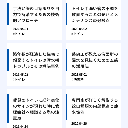
手洗い管の目詰まりを自
トイレ手洗い管の不調を
力で解消するための技術
放置することの是非とメ
的アプローチ
ンテナンスの分岐点
2026.05.04
2026.05.02
トイレ
トイレ
築年数が経過した住宅で
熟練工が教える洗面所の
頻発するトイレの汚水枡
漏水を見抜くための五感
トラブルとその解決事例
の活用法
2026.05.02
2026.05.01
トイレ
洗面所
賃貸のトイレに経年劣化
専門家が詳しく解説する
のサインが現れた時に管
蛇口種類の内部構造と節
理会社へ相談する際の注
水性能
意点
2026.04.29
2026.04.30