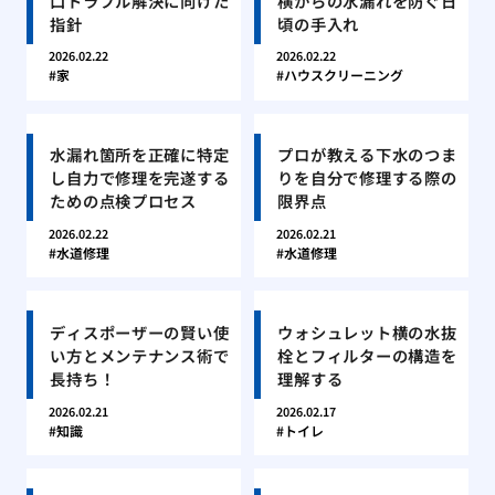
口トラブル解決に向けた
横からの水漏れを防ぐ日
指針
頃の手入れ
2026.02.22
2026.02.22
家
ハウスクリーニング
水漏れ箇所を正確に特定
プロが教える下水のつま
し自力で修理を完遂する
りを自分で修理する際の
ための点検プロセス
限界点
2026.02.22
2026.02.21
水道修理
水道修理
ディスポーザーの賢い使
ウォシュレット横の水抜
い方とメンテナンス術で
栓とフィルターの構造を
長持ち！
理解する
2026.02.21
2026.02.17
知識
トイレ