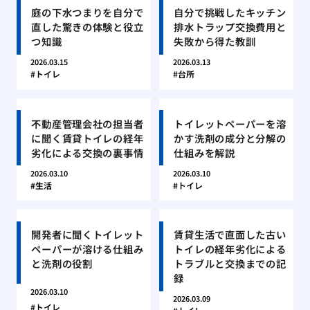
庭の下水つまりを自分で
自分で挑戦したキッチン
直した驚きの体験と役立
排水トラップ交換費用と
つ知識
失敗から得た教訓
2026.03.15
2026.03.13
トイレ
台所
不動産管理会社の担当者
トイレットペーパーを溶
に聞く賃貸トイレの経年
かす洗剤の成分と分解の
劣化による交換の裏事情
仕組みを解説
2026.03.10
2026.03.10
生活
トイレ
開発者に聞くトイレット
賃貸生活で直面した古い
ペーパーが溶ける仕組み
トイレの経年劣化による
と洗剤の役割
トラブルと交換までの記
録
2026.03.10
2026.03.09
トイレ