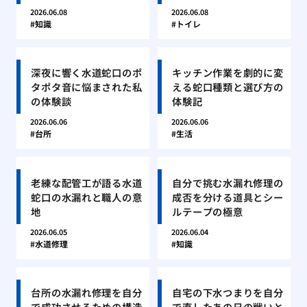
2026.06.08
2026.06.08
知識
トイレ
深夜に響く水道蛇口のポ
キッチン作業を劇的に変
タポタ音に悩まされた私
える蛇口種類と選び方の
の体験談
体験記
2026.06.06
2026.06.06
台所
生活
老練な配管工が語る水道
自分で挑む水漏れ修理の
蛇口の水漏れと職人の意
成否を分ける道具とシー
地
ルテープの極意
2026.06.05
2026.06.04
水道修理
知識
台所の水漏れ修理を自分
自宅の下水つまりを自分
で成功させるための構造
で直したあの日の戦いと