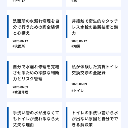
トイレ
家
洗面所の水漏れ修理を自
非接触で衛生的なタッチ
分で行うための完全装備
レス水栓の最新技術と魅
と心構え
力
2026.06.12
2026.06.12
洗面所
知識
自分で水漏れ修理を完結
私が体験した賃貸トイレ
させるための冷静な判断
交換交渉の全記録
力とリスク管理
2026.06.09
2026.06.09
トイレ
水道修理
手洗い管の水が出なくて
トイレの手洗い管から水
もトイレが流れるなら大
が出ない原因と自分でで
丈夫な理由
きる解決策