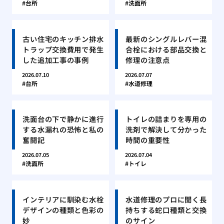
台所
洗面所
古い住宅のキッチン排水
最新のシングルレバー混
トラップ交換費用で発生
合栓における部品交換と
した追加工事の事例
修理の注意点
2026.07.10
2026.07.07
台所
水道修理
洗面台の下で静かに進行
トイレの詰まりを専用の
する水漏れの恐怖と私の
洗剤で解決して分かった
奮闘記
時間の重要性
2026.07.05
2026.07.04
洗面所
トイレ
インテリアに馴染む水栓
水道修理のプロに聞く長
デザインの種類と色彩の
持ちする蛇口種類と交換
妙
のサイン