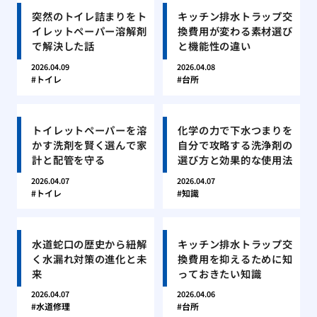
突然のトイレ詰まりをト
キッチン排水トラップ交
イレットペーパー溶解剤
換費用が変わる素材選び
で解決した話
と機能性の違い
2026.04.09
2026.04.08
トイレ
台所
トイレットペーパーを溶
化学の力で下水つまりを
かす洗剤を賢く選んで家
自分で攻略する洗浄剤の
計と配管を守る
選び方と効果的な使用法
2026.04.07
2026.04.07
トイレ
知識
水道蛇口の歴史から紐解
キッチン排水トラップ交
く水漏れ対策の進化と未
換費用を抑えるために知
来
っておきたい知識
2026.04.07
2026.04.06
水道修理
台所