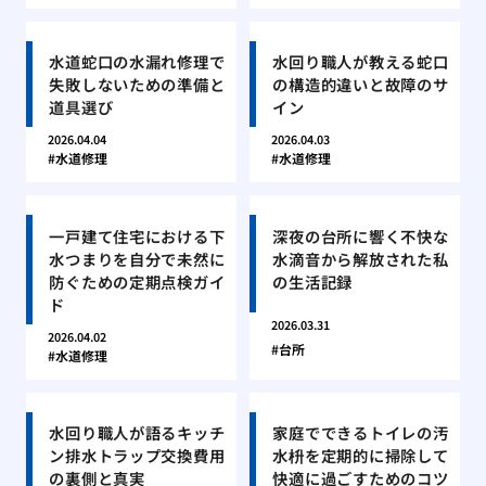
水道蛇口の水漏れ修理で
水回り職人が教える蛇口
失敗しないための準備と
の構造的違いと故障のサ
道具選び
イン
2026.04.04
2026.04.03
水道修理
水道修理
一戸建て住宅における下
深夜の台所に響く不快な
水つまりを自分で未然に
水滴音から解放された私
防ぐための定期点検ガイ
の生活記録
ド
2026.03.31
2026.04.02
台所
水道修理
水回り職人が語るキッチ
家庭でできるトイレの汚
ン排水トラップ交換費用
水枡を定期的に掃除して
の裏側と真実
快適に過ごすためのコツ