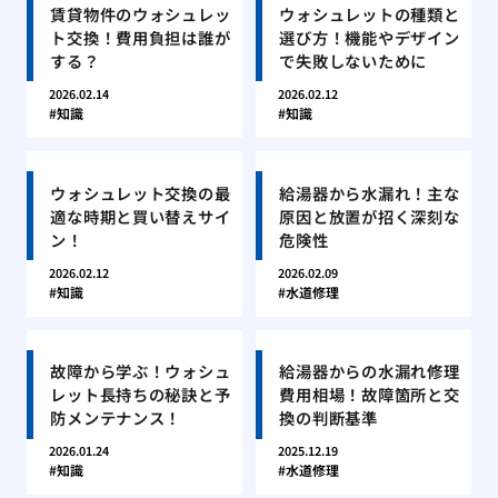
賃貸物件のウォシュレッ
ウォシュレットの種類と
ト交換！費用負担は誰が
選び方！機能やデザイン
する？
で失敗しないために
2026.02.14
2026.02.12
知識
知識
ウォシュレット交換の最
給湯器から水漏れ！主な
適な時期と買い替えサイ
原因と放置が招く深刻な
ン！
危険性
2026.02.12
2026.02.09
知識
水道修理
故障から学ぶ！ウォシュ
給湯器からの水漏れ修理
レット長持ちの秘訣と予
費用相場！故障箇所と交
防メンテナンス！
換の判断基準
2026.01.24
2025.12.19
知識
水道修理