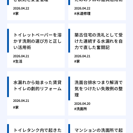
2026.04.22
2026.04.22
家
水道修理
トイレットペーパーを溶
築古住宅の洗礼として受
かす洗剤の選び方と正し
けた連続する水漏れを自
い活用術
力で直した奮闘記
2026.04.21
2026.04.21
生活
家
水漏れから始まった賃貸
洗面台排水つまり解消で
トイレの劇的リフォーム
気をつけたい失敗例の整
理
2026.04.21
2026.04.20
家
洗面所
トイレタンク内で起きた
マンションの洗面所で起