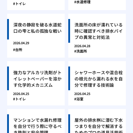
水道修理
トイレ
深夜の静寂を破る水道蛇
洗面所の床が濡れている
口の雫と私の孤独な戦い
時に確認すべき排水パイ
プの異常と対処法
2026.04.29
2026.04.28
台所
洗面所
強力なアルカリ洗剤がト
シャワーホースや混合栓
イレットペーパーを溶か
の根元から漏れる水を自
す化学的メカニズム
分で修理する技術論
2026.04.25
2026.04.25
トイレ
浴室
マンションで水漏れ修理
屋外の排水桝に潜む下水
を自分で行う際に守るべ
つまりを自分で解消する
き鉄則と安全管理
ためのプロの道具活用術