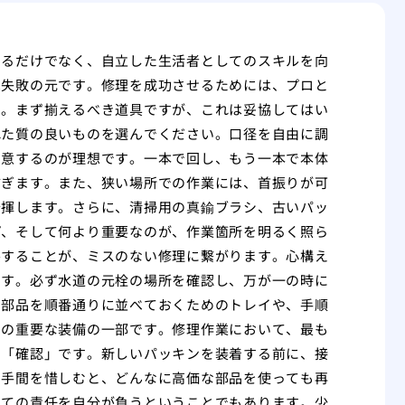
けるだけでなく、自立した生活者としてのスキルを向
は失敗の元です。修理を成功させるためには、プロと
す。まず揃えるべき道具ですが、これは妥協してはい
れた質の良いものを選んでください。口径を自由に調
用意するのが理想です。一本で回し、もう一本で本体
防ぎます。また、狭い場所での作業には、首振りが可
発揮します。さらに、清掃用の真鍮ブラシ、古いパッ
プ、そして何より重要なのが、作業箇所を明るく照ら
察することが、ミスのない修理に繋がります。心構え
です。必ず水道の元栓の場所を確認し、万が一の時に
た部品を順番通りに並べておくためのトレイや、手順
めの重要な装備の一部です。修理作業において、最も
と「確認」です。新しいパッキンを装着する前に、接
と手間を惜しむと、どんなに高価な部品を使っても再
べての責任を自分が負うということでもあります。少