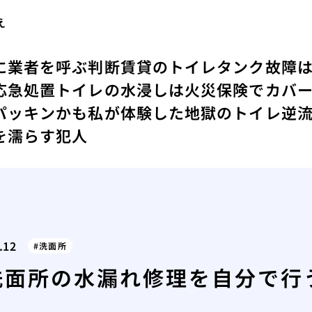
え
に業者を呼ぶ判断
賃貸のトイレタンク故障
応急処置
トイレの水浸しは火災保険でカバ
パッキンかも
私が体験した地獄のトイレ逆
を濡らす犯人
.12
洗面所
洗面所の水漏れ修理を自分で行