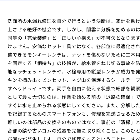
洗面所の水漏れ修理を自分で行うという決断は、家計を助
上させる絶好の機会です。しかし、闇雲に分解を始めるの
同等の「完全装備」と「正しい心構え」が不可欠となりま
けません。安価なセット工具ではなく、各部位に最適化さ
整できるモンキーレンチは、ナットを傷めないために二本
を固定する「相持ち」の技術が、給水管をねじ切る事故を
能なラチェットレンチや、水栓専用の縦型レンチが威力を
キンを摘み出すピンセット、ネジ山を保護するシールテー
すヘッドライトです。両手を自由に使える状態で細部を観
として最も大切なのは、作業を始める前の「退路の確保」
すぐに水を止められる状態にしてください。また、分解し
を記録するためのスマートフォンも、修理を完遂させるた
難しいのは部品の交換そのものではなく、事前の「清掃」
合部の錆や古いゴムの残骸を完璧に取り除くこと。このひ
び漏水が発生します。自分で修理をするということは、す