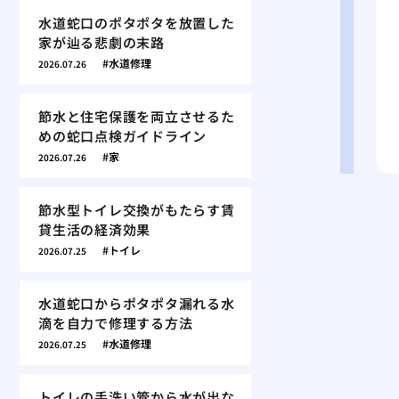
水道蛇口のポタポタを放置した
家が辿る悲劇の末路
水道修理
2026.07.26
節水と住宅保護を両立させるた
めの蛇口点検ガイドライン
家
2026.07.26
節水型トイレ交換がもたらす賃
貸生活の経済効果
トイレ
2026.07.25
水道蛇口からポタポタ漏れる水
滴を自力で修理する方法
水道修理
2026.07.25
トイレの手洗い管から水が出な