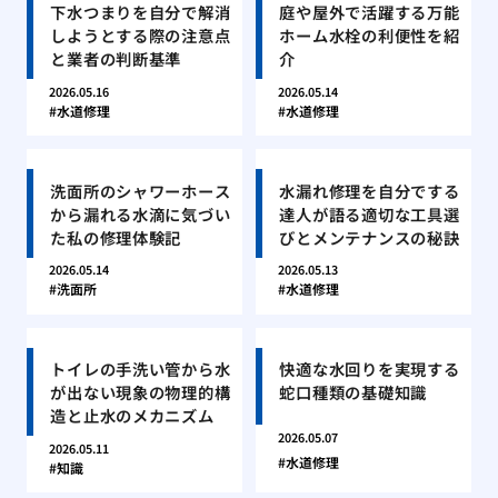
下水つまりを自分で解消
庭や屋外で活躍する万能
しようとする際の注意点
ホーム水栓の利便性を紹
と業者の判断基準
介
2026.05.16
2026.05.14
水道修理
水道修理
洗面所のシャワーホース
水漏れ修理を自分でする
から漏れる水滴に気づい
達人が語る適切な工具選
た私の修理体験記
びとメンテナンスの秘訣
2026.05.14
2026.05.13
洗面所
水道修理
トイレの手洗い管から水
快適な水回りを実現する
が出ない現象の物理的構
蛇口種類の基礎知識
造と止水のメカニズム
2026.05.07
2026.05.11
水道修理
知識