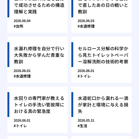
で成功させるための構造
で直したあの日の戦いと
理解と実践
教訓
2026.06.04
2026.06.03
台所
水道修理
水漏れ修理を自分で行い
セルロース分解の科学か
大失敗から学んだ貴重な
ら見たトイレットペーパ
教訓
ー溶解洗剤の技術的考察
2026.06.02
2026.06.01
水道修理
トイレ
水回りの専門家が教える
水道蛇口から漏れる一滴
トイレの手洗い管故障に
が家計と環境に与える損
おける真の緊急度
失
2026.06.01
2026.05.31
トイレ
生活