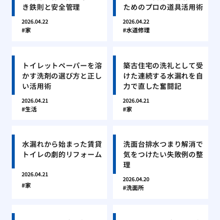
き鉄則と安全管理
ためのプロの道具活用術
2026.04.22
2026.04.22
家
水道修理
トイレットペーパーを溶
築古住宅の洗礼として受
かす洗剤の選び方と正し
けた連続する水漏れを自
い活用術
力で直した奮闘記
2026.04.21
2026.04.21
生活
家
水漏れから始まった賃貸
洗面台排水つまり解消で
トイレの劇的リフォーム
気をつけたい失敗例の整
理
2026.04.21
2026.04.20
家
洗面所