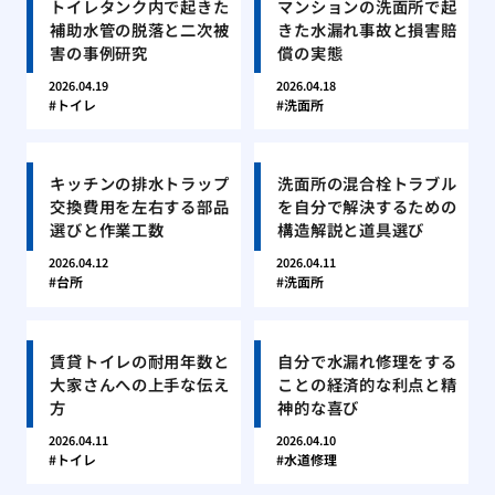
トイレタンク内で起きた
マンションの洗面所で起
補助水管の脱落と二次被
きた水漏れ事故と損害賠
害の事例研究
償の実態
2026.04.19
2026.04.18
トイレ
洗面所
キッチンの排水トラップ
洗面所の混合栓トラブル
交換費用を左右する部品
を自分で解決するための
選びと作業工数
構造解説と道具選び
2026.04.12
2026.04.11
台所
洗面所
賃貸トイレの耐用年数と
自分で水漏れ修理をする
大家さんへの上手な伝え
ことの経済的な利点と精
方
神的な喜び
2026.04.11
2026.04.10
トイレ
水道修理