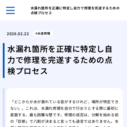
水漏れ箇所を正確に特定し自力で修理を完遂するための
点検プロセス
ホー
トイ
2026.02.22
水道修理
時に
賃貸
水漏れ箇所を正確に特定し自
管理
力で修理を完遂するための点
アパ
させ
検プロセス
トイ
バー
蛇口
は内
私が
「どこからか水が漏れている音がするけれど、場所が特定でき
ない」。これは、水漏れ修理を自分で行おうとする際に最初に
と管
直面する、最も困難な壁です。修理の成否は、分解を始める前
トイ
の「診断」で八割が決まると言っても過言ではありません。水
漏れ