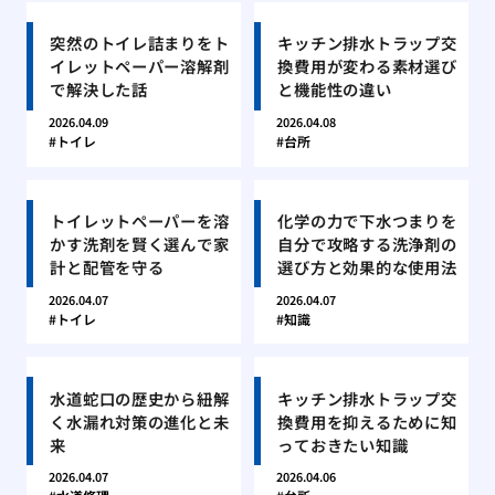
突然のトイレ詰まりをト
キッチン排水トラップ交
イレットペーパー溶解剤
換費用が変わる素材選び
で解決した話
と機能性の違い
2026.04.09
2026.04.08
トイレ
台所
トイレットペーパーを溶
化学の力で下水つまりを
かす洗剤を賢く選んで家
自分で攻略する洗浄剤の
計と配管を守る
選び方と効果的な使用法
2026.04.07
2026.04.07
トイレ
知識
水道蛇口の歴史から紐解
キッチン排水トラップ交
く水漏れ対策の進化と未
換費用を抑えるために知
来
っておきたい知識
2026.04.07
2026.04.06