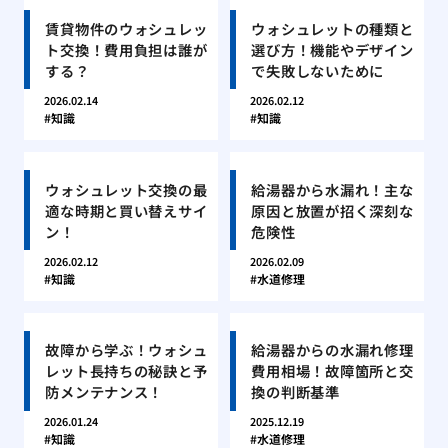
賃貸物件のウォシュレッ
ウォシュレットの種類と
ト交換！費用負担は誰が
選び方！機能やデザイン
する？
で失敗しないために
2026.02.14
2026.02.12
知識
知識
ウォシュレット交換の最
給湯器から水漏れ！主な
適な時期と買い替えサイ
原因と放置が招く深刻な
ン！
危険性
2026.02.12
2026.02.09
知識
水道修理
故障から学ぶ！ウォシュ
給湯器からの水漏れ修理
レット長持ちの秘訣と予
費用相場！故障箇所と交
防メンテナンス！
換の判断基準
2026.01.24
2025.12.19
知識
水道修理