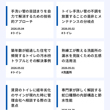
手洗い管の目詰まりを自
トイレ手洗い管の不調を
力で解消するための技術
放置することの是非とメ
的アプローチ
ンテナンスの分岐点
2026.05.04
2026.05.02
トイレ
トイレ
築年数が経過した住宅で
熟練工が教える洗面所の
頻発するトイレの汚水枡
漏水を見抜くための五感
トラブルとその解決事例
の活用法
2026.05.02
2026.05.01
トイレ
洗面所
賃貸のトイレに経年劣化
専門家が詳しく解説する
のサインが現れた時に管
蛇口種類の内部構造と節
理会社へ相談する際の注
水性能
意点
2026.04.29