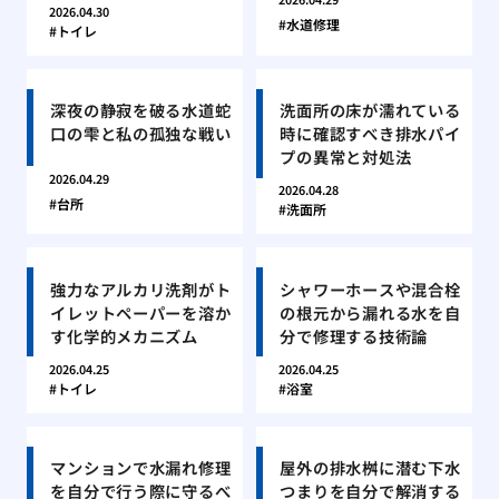
2026.04.30
水道修理
トイレ
深夜の静寂を破る水道蛇
洗面所の床が濡れている
口の雫と私の孤独な戦い
時に確認すべき排水パイ
プの異常と対処法
2026.04.29
2026.04.28
台所
洗面所
強力なアルカリ洗剤がト
シャワーホースや混合栓
イレットペーパーを溶か
の根元から漏れる水を自
す化学的メカニズム
分で修理する技術論
2026.04.25
2026.04.25
トイレ
浴室
マンションで水漏れ修理
屋外の排水桝に潜む下水
を自分で行う際に守るべ
つまりを自分で解消する