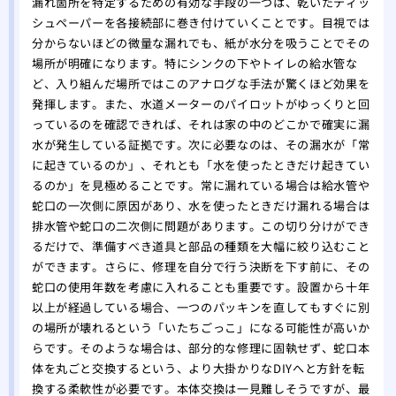
漏れ箇所を特定するための有効な手段の一つは、乾いたティッ
シュペーパーを各接続部に巻き付けていくことです。目視では
分からないほどの微量な漏れでも、紙が水分を吸うことでその
場所が明確になります。特にシンクの下やトイレの給水管な
ど、入り組んだ場所ではこのアナログな手法が驚くほど効果を
発揮します。また、水道メーターのパイロットがゆっくりと回
っているのを確認できれば、それは家の中のどこかで確実に漏
水が発生している証拠です。次に必要なのは、その漏水が「常
に起きているのか」、それとも「水を使ったときだけ起きてい
るのか」を見極めることです。常に漏れている場合は給水管や
蛇口の一次側に原因があり、水を使ったときだけ漏れる場合は
排水管や蛇口の二次側に問題があります。この切り分けができ
るだけで、準備すべき道具と部品の種類を大幅に絞り込むこと
ができます。さらに、修理を自分で行う決断を下す前に、その
蛇口の使用年数を考慮に入れることも重要です。設置から十年
以上が経過している場合、一つのパッキンを直してもすぐに別
の場所が壊れるという「いたちごっこ」になる可能性が高いか
らです。そのような場合は、部分的な修理に固執せず、蛇口本
体を丸ごと交換するという、より大掛かりなDIYへと方針を転
換する柔軟性が必要です。本体交換は一見難しそうですが、最