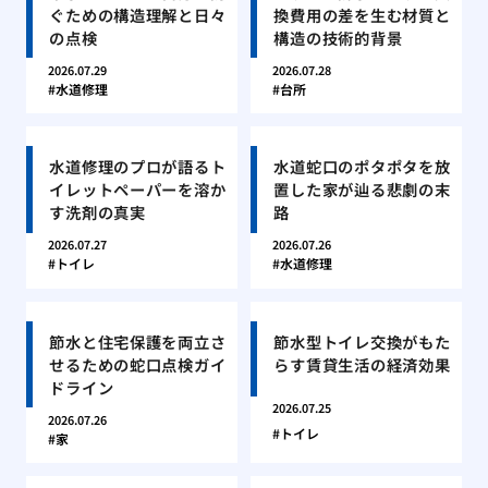
ぐための構造理解と日々
換費用の差を生む材質と
の点検
構造の技術的背景
2026.07.29
2026.07.28
水道修理
台所
水道修理のプロが語るト
水道蛇口のポタポタを放
イレットペーパーを溶か
置した家が辿る悲劇の末
す洗剤の真実
路
2026.07.27
2026.07.26
トイレ
水道修理
節水と住宅保護を両立さ
節水型トイレ交換がもた
せるための蛇口点検ガイ
らす賃貸生活の経済効果
ドライン
2026.07.25
2026.07.26
トイレ
家