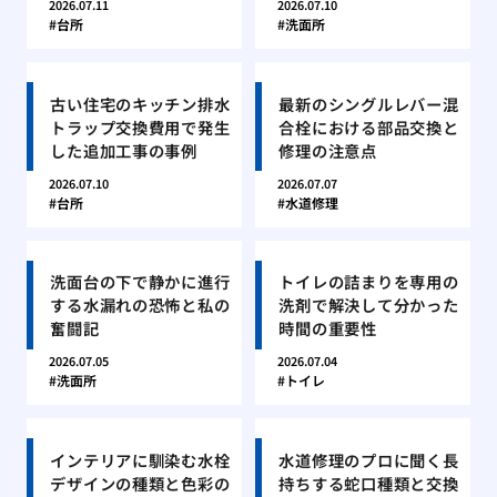
2026.07.11
2026.07.10
台所
洗面所
古い住宅のキッチン排水
最新のシングルレバー混
トラップ交換費用で発生
合栓における部品交換と
した追加工事の事例
修理の注意点
2026.07.10
2026.07.07
台所
水道修理
洗面台の下で静かに進行
トイレの詰まりを専用の
する水漏れの恐怖と私の
洗剤で解決して分かった
奮闘記
時間の重要性
2026.07.05
2026.07.04
洗面所
トイレ
インテリアに馴染む水栓
水道修理のプロに聞く長
デザインの種類と色彩の
持ちする蛇口種類と交換