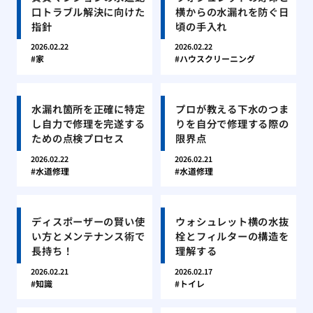
口トラブル解決に向けた
横からの水漏れを防ぐ日
指針
頃の手入れ
2026.02.22
2026.02.22
家
ハウスクリーニング
水漏れ箇所を正確に特定
プロが教える下水のつま
し自力で修理を完遂する
りを自分で修理する際の
ための点検プロセス
限界点
2026.02.22
2026.02.21
水道修理
水道修理
ディスポーザーの賢い使
ウォシュレット横の水抜
い方とメンテナンス術で
栓とフィルターの構造を
長持ち！
理解する
2026.02.21
2026.02.17
知識
トイレ