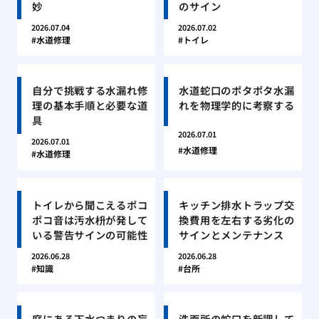
妙
のサイン
2026.07.04
2026.07.02
水道修理
トイレ
自分で挑戦する水漏れ修
水道蛇口のポタポタ水漏
理の基本手順と必要な道
れを物理学的に考察する
具
2026.07.01
2026.07.01
水道修理
水道修理
トイレから聞こえるポコ
キッチン排水トラップ交
ポコ音は汚水枡が発して
換費用を左右する劣化の
いる警告サインの可能性
サインとメンテナンス
2026.06.28
2026.06.28
知識
台所
庭にある下水つまりの盲
洗面所の蛇口を新調して