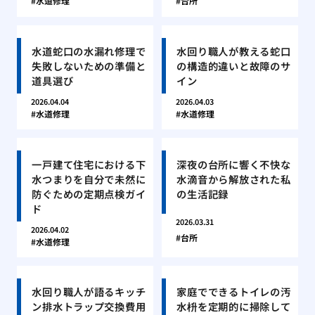
水道修理
台所
水道蛇口の水漏れ修理で
水回り職人が教える蛇口
失敗しないための準備と
の構造的違いと故障のサ
道具選び
イン
2026.04.04
2026.04.03
水道修理
水道修理
一戸建て住宅における下
深夜の台所に響く不快な
水つまりを自分で未然に
水滴音から解放された私
防ぐための定期点検ガイ
の生活記録
ド
2026.03.31
2026.04.02
台所
水道修理
水回り職人が語るキッチ
家庭でできるトイレの汚
ン排水トラップ交換費用
水枡を定期的に掃除して