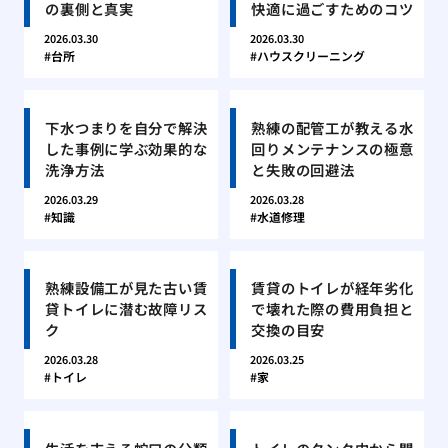
の裏側と真実
快適に過ごすためのコツ
2026.03.30
2026.03.30
台所
ハウスクリーニング
下水つまりを自分で解決
熟練の配管工が教える水
した事例に学ぶ効果的な
回りメンテナンスの極意
洗浄方法
と失敗の回避法
2026.03.29
2026.03.28
知識
水道修理
熟練設備工が見た古い賃
賃貸のトイレが経年劣化
貸トイレに潜む故障リス
で壊れた際の費用負担と
ク
交換の目安
2026.03.28
2026.03.25
トイレ
家