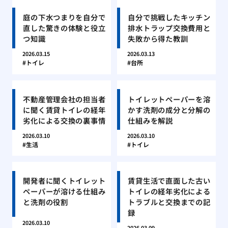
庭の下水つまりを自分で
自分で挑戦したキッチン
直した驚きの体験と役立
排水トラップ交換費用と
つ知識
失敗から得た教訓
2026.03.15
2026.03.13
トイレ
台所
不動産管理会社の担当者
トイレットペーパーを溶
に聞く賃貸トイレの経年
かす洗剤の成分と分解の
劣化による交換の裏事情
仕組みを解説
2026.03.10
2026.03.10
生活
トイレ
開発者に聞くトイレット
賃貸生活で直面した古い
ペーパーが溶ける仕組み
トイレの経年劣化による
と洗剤の役割
トラブルと交換までの記
録
2026.03.10
2026.03.09