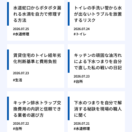
水道蛇口からポタポタ漏
トイレの手洗い管から水
れる水滴を自力で修理す
が出ないトラブルを放置
る方法
するリスク
2026.07.25
2026.07.24
水道修理
トイレ
賃貸住宅のトイレ経年劣
キッチンの頑固な油汚れ
化判断基準と費用負担
による下水つまりを自分
で直した私の戦いの日記
2026.07.23
2026.07.23
生活
台所
キッチン排水トラップ交
下水のつまりを自分で解
換費用の内訳と信頼でき
消する秘訣を現場の職人
る業者の選び方
に聞く
2026.07.22
2026.07.21
台所
水道修理