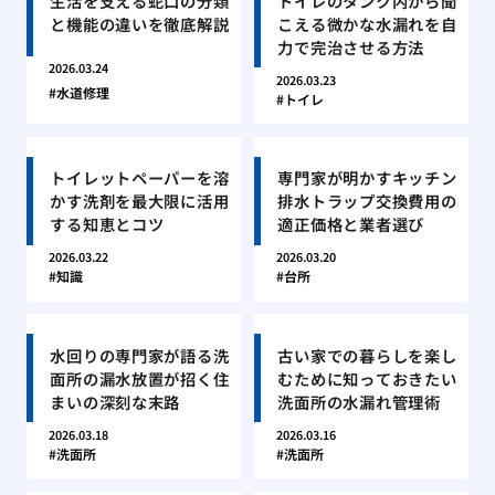
生活を支える蛇口の分類
トイレのタンク内から聞
と機能の違いを徹底解説
こえる微かな水漏れを自
力で完治させる方法
2026.03.24
2026.03.23
水道修理
トイレ
トイレットペーパーを溶
専門家が明かすキッチン
かす洗剤を最大限に活用
排水トラップ交換費用の
する知恵とコツ
適正価格と業者選び
2026.03.22
2026.03.20
知識
台所
水回りの専門家が語る洗
古い家での暮らしを楽し
面所の漏水放置が招く住
むために知っておきたい
まいの深刻な末路
洗面所の水漏れ管理術
2026.03.18
2026.03.16
洗面所
洗面所