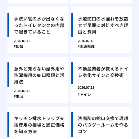
手洗い管の水が出なくな
水道蛇口の水漏れを放置
ったトイレタンクの内部
せず早期に対処すべき理
で起きていること
由と費用
2026.07.18
2026.07.18
知識
水道修理
意外と知らない屋外用や
不動産業者が教えるトイ
洗濯機用の蛇口種類と活
レ劣化サインと交換術
用法
2026.07.13
2026.07.16
トイレ
生活
キッチン排水トラップ交
洗面所の蛇口交換で理想
換費用の相場と適正価格
のパウダールームを作る
を知る方法
コツ