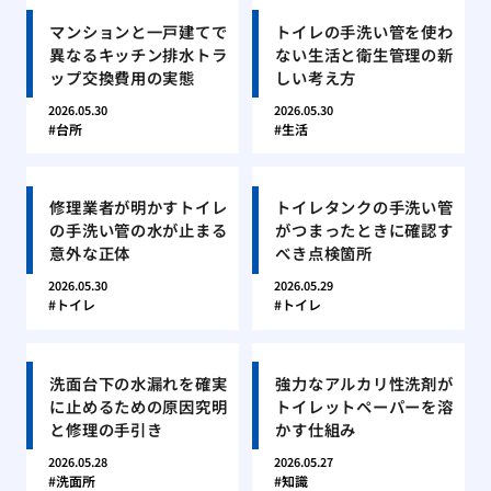
マンションと一戸建てで
トイレの手洗い管を使わ
異なるキッチン排水トラ
ない生活と衛生管理の新
ップ交換費用の実態
しい考え方
2026.05.30
2026.05.30
台所
生活
修理業者が明かすトイレ
トイレタンクの手洗い管
の手洗い管の水が止まる
がつまったときに確認す
意外な正体
べき点検箇所
2026.05.30
2026.05.29
トイレ
トイレ
洗面台下の水漏れを確実
強力なアルカリ性洗剤が
に止めるための原因究明
トイレットペーパーを溶
と修理の手引き
かす仕組み
2026.05.28
2026.05.27
洗面所
知識