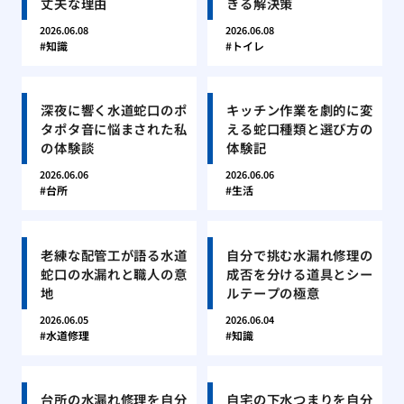
丈夫な理由
きる解決策
2026.06.08
2026.06.08
知識
トイレ
深夜に響く水道蛇口のポ
キッチン作業を劇的に変
タポタ音に悩まされた私
える蛇口種類と選び方の
の体験談
体験記
2026.06.06
2026.06.06
台所
生活
老練な配管工が語る水道
自分で挑む水漏れ修理の
蛇口の水漏れと職人の意
成否を分ける道具とシー
地
ルテープの極意
2026.06.05
2026.06.04
水道修理
知識
台所の水漏れ修理を自分
自宅の下水つまりを自分