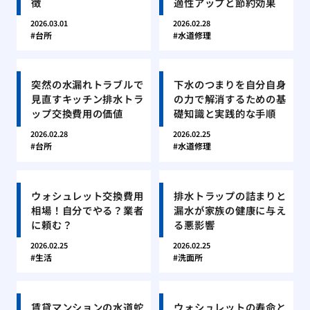
徴
適性アップと節約効果
2026.03.01
2026.02.28
台所
水道修理
突然の水漏れトラブルで
下水のつまりを自分自身
見直すキッチン排水トラ
の力で解消するための基
ップ交換費用の価値
礎知識と実践的な手順
2026.02.28
2026.02.25
台所
水道修理
ウォシュレット交換費用
排水トラップの詰まりと
相場！自分でやる？業者
漏水が家族の健康に与え
に頼む？
る悪影響
2026.02.25
2026.02.25
生活
洗面所
賃貸マンションの水道蛇
ウォシュレットの寿命と