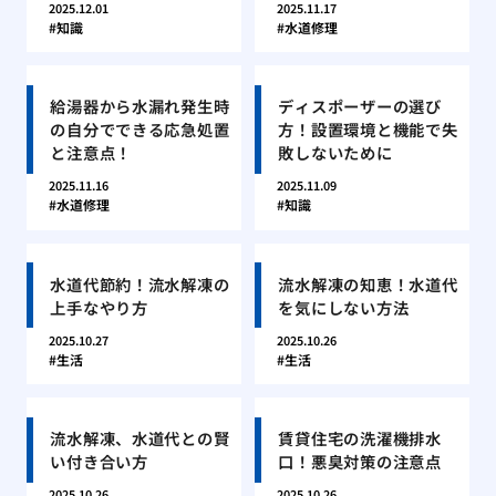
2025.12.01
2025.11.17
知識
水道修理
給湯器から水漏れ発生時
ディスポーザーの選び
の自分でできる応急処置
方！設置環境と機能で失
と注意点！
敗しないために
2025.11.16
2025.11.09
水道修理
知識
水道代節約！流水解凍の
流水解凍の知恵！水道代
上手なやり方
を気にしない方法
2025.10.27
2025.10.26
生活
生活
流水解凍、水道代との賢
賃貸住宅の洗濯機排水
い付き合い方
口！悪臭対策の注意点
2025.10.26
2025.10.26