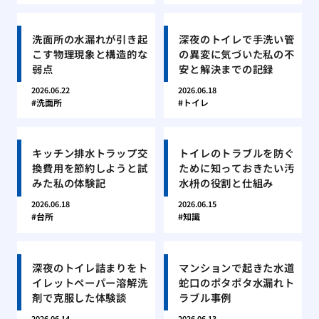
洗面所の水漏れが引き起
深夜のトイレで手洗い管
こす物理現象と構造的な
の異変に気づいた私の不
弱点
安と解決までの記録
2026.06.22
2026.06.18
洗面所
トイレ
キッチン排水トラップ交
トイレのトラブルを防ぐ
換費用を節約しようと試
ために知っておきたい汚
みた私の体験記
水枡の役割と仕組み
2026.06.18
2026.06.15
台所
知識
深夜のトイレ詰まりをト
マンションで起きた水道
イレットペーパー溶解洗
蛇口のポタポタ水漏れト
剤で克服した体験談
ラブル事例
2026.06.14
2026.06.13