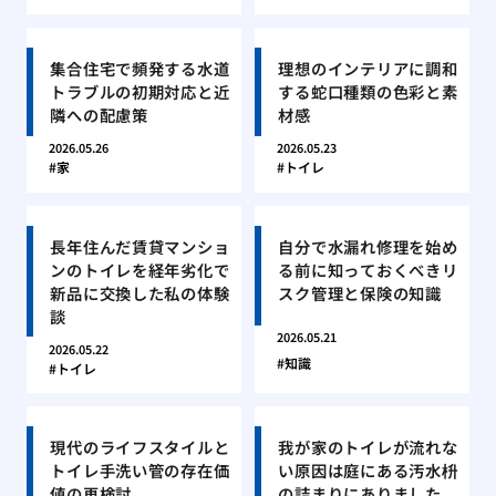
集合住宅で頻発する水道
理想のインテリアに調和
トラブルの初期対応と近
する蛇口種類の色彩と素
隣への配慮策
材感
2026.05.26
2026.05.23
家
トイレ
長年住んだ賃貸マンショ
自分で水漏れ修理を始め
ンのトイレを経年劣化で
る前に知っておくべきリ
新品に交換した私の体験
スク管理と保険の知識
談
2026.05.21
2026.05.22
知識
トイレ
現代のライフスタイルと
我が家のトイレが流れな
トイレ手洗い管の存在価
い原因は庭にある汚水枡
値の再検討
の詰まりにありました